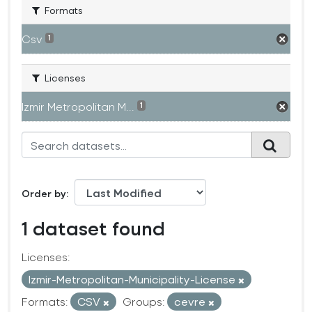
Formats
Csv
1
Licenses
Izmir Metropolitan M...
1
Order by
1 dataset found
Licenses:
Izmir-Metropolitan-Municipality-License
Formats:
CSV
Groups:
cevre