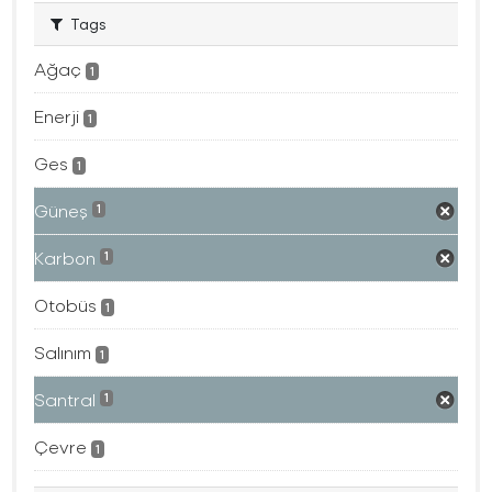
Tags
Ağaç
1
Enerji
1
Ges
1
Güneş
1
Karbon
1
Otobüs
1
Salınım
1
Santral
1
Çevre
1