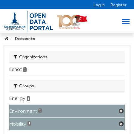
Log in
Register
Datasets
Organizations
Eshot
1
Groups
Energy
1
Environment
1
Mobility
1