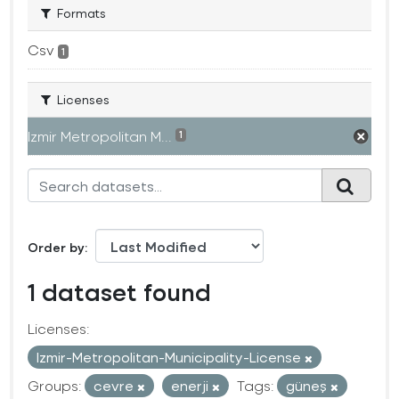
Formats
Csv
1
Licenses
Izmir Metropolitan M...
1
Order by
1 dataset found
Licenses:
Izmir-Metropolitan-Municipality-License
Groups:
cevre
enerji
Tags:
güneş