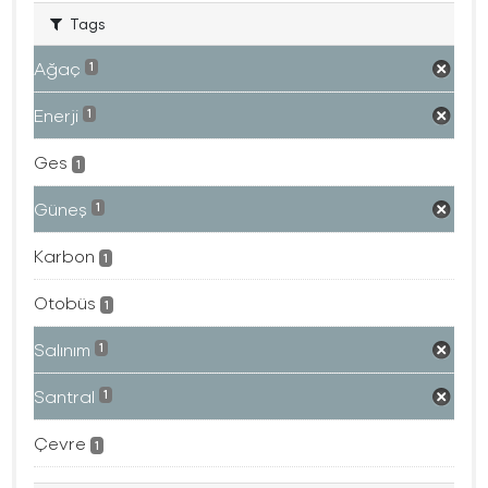
Tags
Ağaç
1
Enerji
1
Ges
1
Güneş
1
Karbon
1
Otobüs
1
Salınım
1
Santral
1
Çevre
1