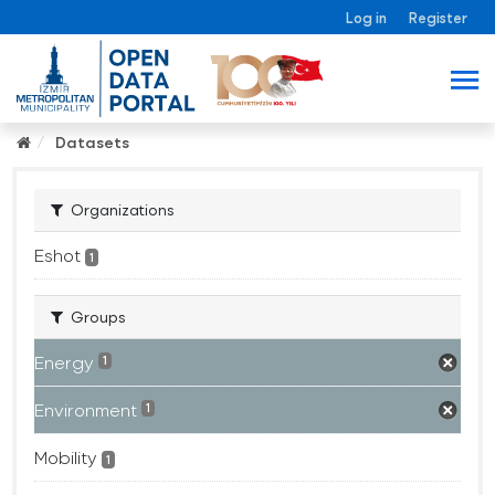
Log in
Register
Datasets
Organizations
Eshot
1
Groups
Energy
1
Environment
1
Mobility
1