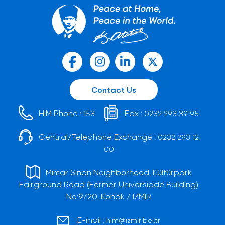
Contact Us
HIM Phone :
Fax :
153
0232 293 39 95
Central/Telephone Exchange :
0232 293 12
00
Mimar Sinan Neighborhood, Kültürpark
Fairground Road (Former Universiade Building)
No:9/20, Konak / İZMİR
E-mail :
him@izmir.bel.tr