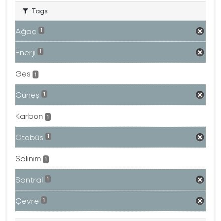
Tags
Ağaç
1
Enerji
1
Ges
1
Güneş
1
Karbon
1
Otobüs
1
Salınım
1
Santral
1
Çevre
1