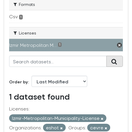
Formats
Csv
1
Licenses
Izmir Metropolitan M...
1
Order by
1 dataset found
Licenses:
Izmir-Metropolitan-Municipality-License
Organizations:
eshot
Groups:
cevre