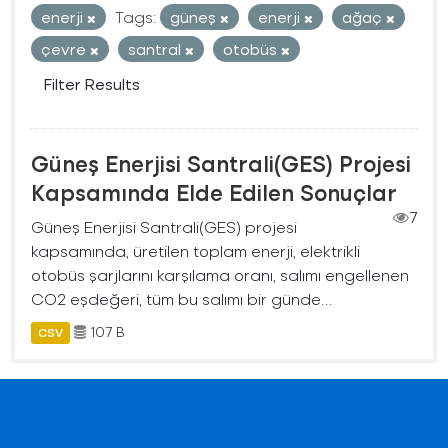
enerji
Tags:
güneş
enerji
ağaç
çevre
santral
otobüs
Filter Results
Güneş Enerjisi Santrali(GES) Projesi
Kapsamında Elde Edilen Sonuçlar
7
Güneş Enerjisi Santrali(GES) projesi
kapsamında, üretilen toplam enerji, elektrikli
otobüs şarjlarını karşılama oranı, salımı engellenen
CO2 eşdeğeri, tüm bu salımı bir günde...
107 B
CSV