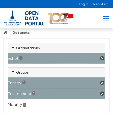
Log in
Register
Datasets
Organizations
Eshot
1
Groups
Energy
1
Environment
1
Mobility
1