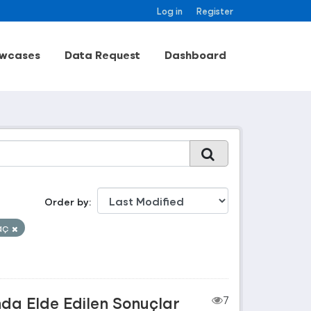
Log in
Register
wcases
Data Request
Dashboard
Order by
aç
nda Elde Edilen Sonuçlar
7