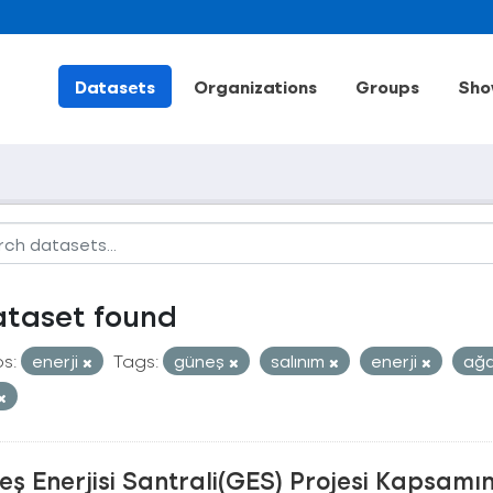
Datasets
Organizations
Groups
Sho
ataset found
s:
enerji
Tags:
güneş
salınım
enerji
ağ
ş Enerjisi Santrali(GES) Projesi Kapsamı