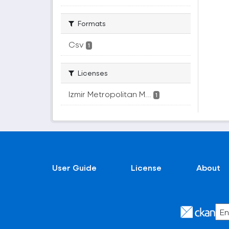
Formats
Csv
1
Licenses
Izmir Metropolitan M...
1
User Guide
License
About