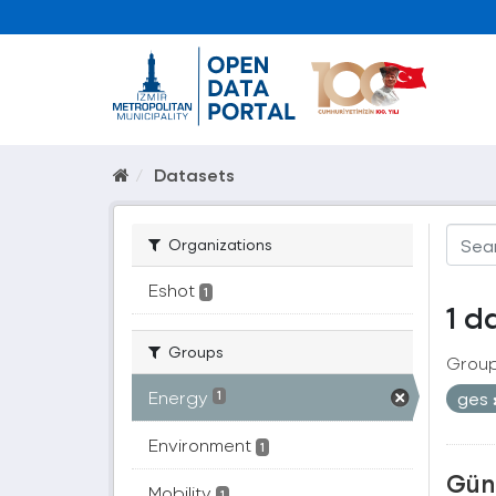
Datasets
Organizations
Eshot
1
1 d
Groups
Group
Energy
ges
1
Environment
1
Güne
Mobility
1