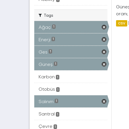
Güneş 
oranı,
Tags
CSV
Ağaç
1
Enerji
1
Ges
1
Güneş
1
Karbon
1
Otobüs
1
Salınım
1
Santral
1
Çevre
1