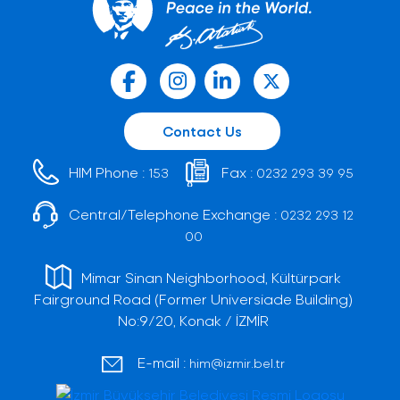
Contact Us
HIM Phone :
Fax :
153
0232 293 39 95
Central/Telephone Exchange :
0232 293 12
00
Mimar Sinan Neighborhood, Kültürpark
Fairground Road (Former Universiade Building)
No:9/20, Konak / İZMİR
E-mail :
him@izmir.bel.tr