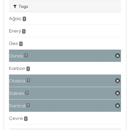
Tags
Ağaç
1
Enerji
1
Ges
1
Güneş
1
Karbon
1
Otobüs
1
Salınım
1
Santral
1
Çevre
1