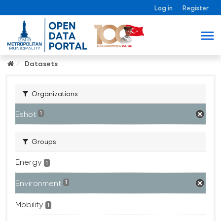
Log in
Register
Datasets
Organizations
Eshot
1
Groups
Energy
1
Environment
1
Mobility
1