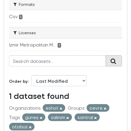
Formats
Csv
1
Licenses
Izmir Metropolitan M...
1
Order by
1 dataset found
Organizations:
eshot
Groups:
cevre
Tags:
güneş
salınım
santral
otobüs