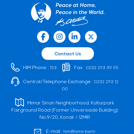
Contact Us
HIM Phone :
Fax :
153
0232 293 39 95
Central/Telephone Exchange :
0232 293 12
00
Mimar Sinan Neighborhood, Kültürpark
Fairground Road (Former Universiade Building)
No:9/20, Konak / İZMİR
E-mail :
him@izmir.bel.tr