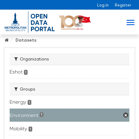
Log in
Register
Datasets
Organizations
Eshot
1
Groups
Energy
1
Environment
1
Mobility
1