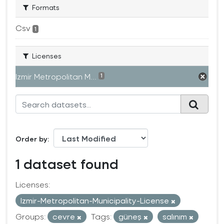
Formats
Csv
1
Licenses
Izmir Metropolitan M...
1
Order by
1 dataset found
Licenses:
Izmir-Metropolitan-Municipality-License
Groups:
cevre
Tags:
güneş
salınım