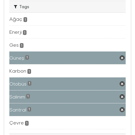
Tags
Ağaç
1
Enerji
1
Ges
1
Güneş
1
Karbon
1
Otobüs
1
Salınım
1
Santral
1
Çevre
1