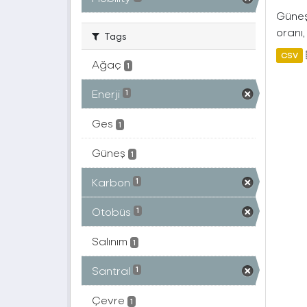
Güneş 
oranı,
Tags
CSV
Ağaç
1
Enerji
1
Ges
1
Güneş
1
Karbon
1
Otobüs
1
Salınım
1
Santral
1
Çevre
1