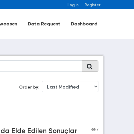
Log in
Register
wcases
Data Request
Dashboard
Order by
nda Elde Edilen Sonuçlar
7