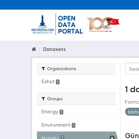
Datasets
Organizations
Eshot
1
1 d
Groups
Forma
Energy
kar
1
Environment
1
Güne
Mobility
1