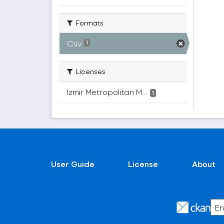
Formats
Csv
1
Licenses
Izmir Metropolitan M...
1
User Guide
License
About