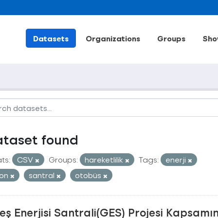
Datasets
Organizations
Groups
Sho
ataset found
ts:
CSV
Groups:
hareketlilik
Tags:
enerji
bon
santral
otobüs
ş Enerjisi Santrali(GES) Projesi Kapsamı