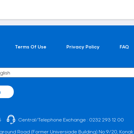
Terms Of Use
Privacy Policy
FAQ
s
5
Central/Telephone Exchange :
0232 293 12 00
ground Road (Former Universiade Building) No:9/20, Konak