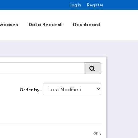
Log in
Register
wcases
Data Request
Dashboard
Order by
5