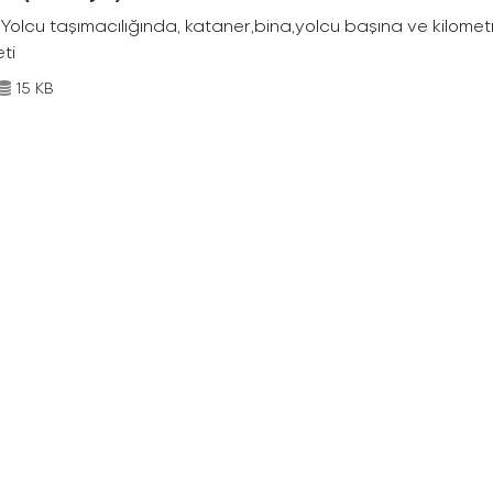
Yolcu taşımacılığında, kataner,bina,yolcu başına ve kilometr
eti
15 KB