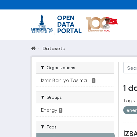
Datasets
Organizations
İzmir Banliyö Taşıma...
1
1 d
Groups
Tags:
Energy
ener
1
Tags
İZBA