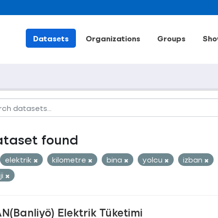
Datasets
Organizations
Groups
Sho
ataset found
elektrik
kilometre
bina
yolcu
izban
ji
N(Banliyö) Elektrik Tüketimi