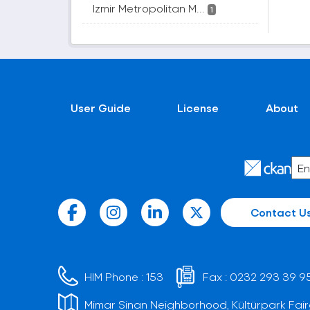
Izmir Metropolitan M...
1
User Guide
License
About
Contact U
HIM Phone :
153
Fax :
0232 293 39 9
Mimar Sinan Neighborhood, Kültürpark Fair