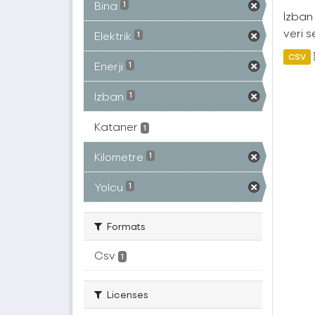
Bina
1
İzban 
veri s
Elektrik
1
CSV
Enerji
1
Izban
1
Kataner
1
Kilometre
1
Yolcu
1
Formats
Csv
1
Licenses