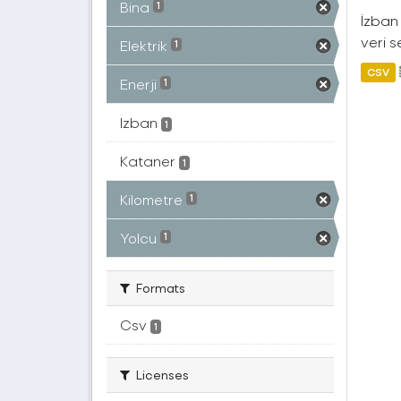
Bina
1
İzban 
veri s
Elektrik
1
CSV
Enerji
1
Izban
1
Kataner
1
Kilometre
1
Yolcu
1
Formats
Csv
1
Licenses