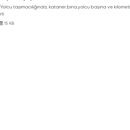
Yolcu taşımacılığında, kataner,bina,yolcu başına ve kilometr
eti
15 KB