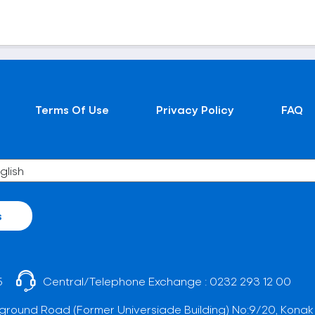
Terms Of Use
Privacy Policy
FAQ
s
5
Central/Telephone Exchange :
0232 293 12 00
ground Road (Former Universiade Building) No:9/20, Konak