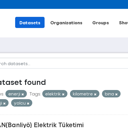
Datasets
Organizations
Groups
Sho
ataset found
s:
enerji
Tags:
elektrik
kilometre
bina
ji
yolcu
N(Banliyö) Elektrik Tüketimi