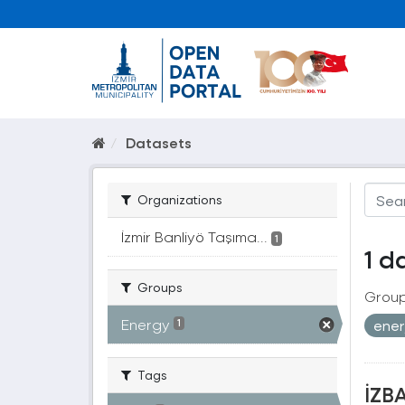
Datasets
Organizations
İzmir Banliyö Taşıma...
1
1 d
Groups
Group
Energy
ener
1
Tags
İZBA