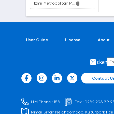
Izmir Metropolitan M...
1
User Guide
License
About
Contact U
HIM Phone :
153
Fax :
0232 293 39 9
Mimar Sinan Neighborhood, Kültürpark Fair