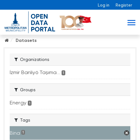
Log in
Register
Datasets
Organizations
İzmir Banliyö Taşıma...
1
Groups
Energy
1
Tags
Bina
1