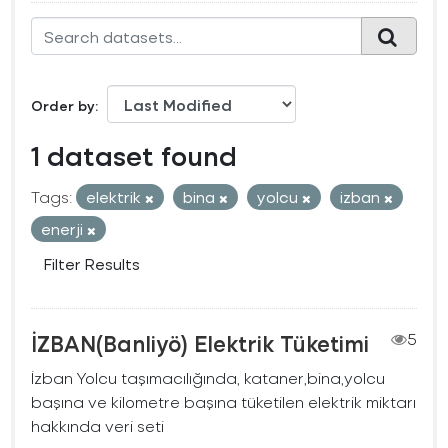
Order by
1 dataset found
Tags:
elektrik
bina
yolcu
izban
enerji
Filter Results
İZBAN(Banliyö) Elektrik Tüketimi
5
İzban Yolcu taşımacılığında, kataner,bina,yolcu
başına ve kilometre başına tüketilen elektrik miktarı
hakkında veri seti