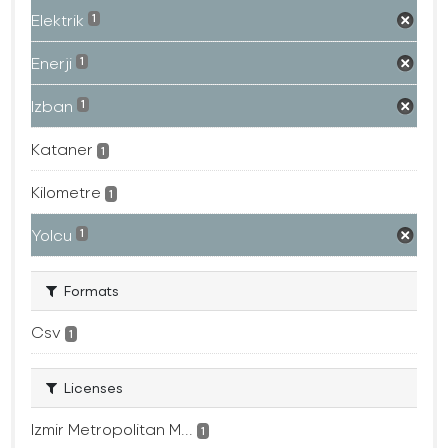
Elektrik
1
Enerji
1
Izban
1
Kataner
1
Kilometre
1
Yolcu
1
Formats
Csv
1
Licenses
Izmir Metropolitan M...
1