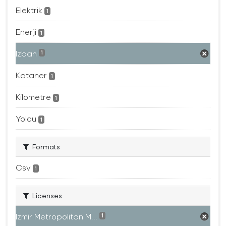
Elektrik
1
Enerji
1
Izban
1
Kataner
1
Kilometre
1
Yolcu
1
Formats
Csv
1
Licenses
Izmir Metropolitan M...
1