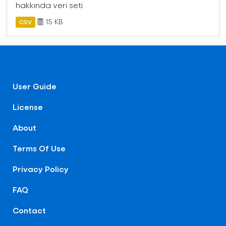
hakkında veri seti
15 KB
CSV
User Guide
License
About
Terms Of Use
Privacy Policy
FAQ
Contact