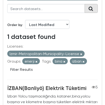
Order by
1 dataset found
Licenses:
Izmir-Metropolitan-Municipality-License
Groups:
enerji
Tags:
bina
izban
Filter Results
İZBAN(Banliyö) Elektrik Tüketimi
5
İzban Yolcu taşımacılığında, kataner,bina,yolcu
başına ve kilometre başına tüketilen elektrik miktarı