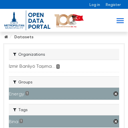
Log in
Register
Datasets
Organizations
İzmir Banliyö Taşıma...
1
Groups
Energy
1
Tags
Bina
1