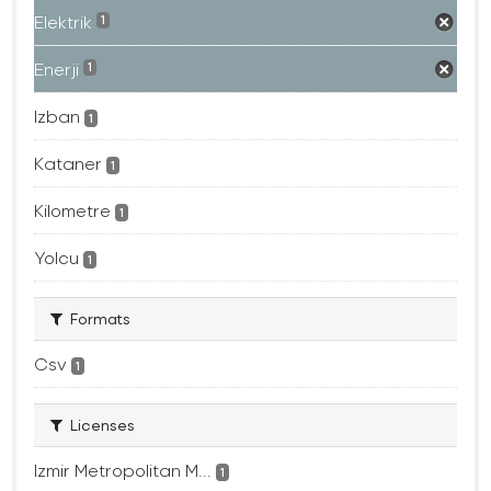
Elektrik
1
Enerji
1
Izban
1
Kataner
1
Kilometre
1
Yolcu
1
Formats
Csv
1
Licenses
Izmir Metropolitan M...
1