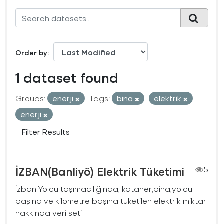
Order by
1 dataset found
Groups:
enerji
Tags:
bina
elektrik
enerji
Filter Results
İZBAN(Banliyö) Elektrik Tüketimi
5
İzban Yolcu taşımacılığında, kataner,bina,yolcu
başına ve kilometre başına tüketilen elektrik miktarı
hakkında veri seti