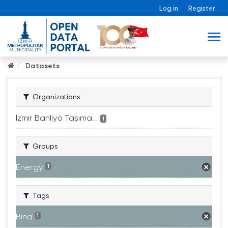
Log in
Register
Datasets
Organizations
İzmir Banliyö Taşıma...
1
Groups
Energy
1
Tags
Bina
1