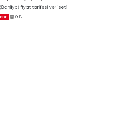
Banliyö) fiyat tarifesi veri seti
0 B
PDF