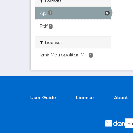
Formats
Api
1
Pdf
1
Licenses
Izmir Metropolitan M...
1
User Guide
License
About