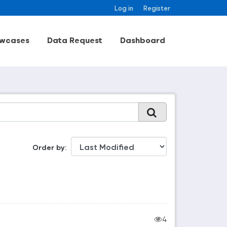
Log in
Register
wcases
Data Request
Dashboard
Order by
4