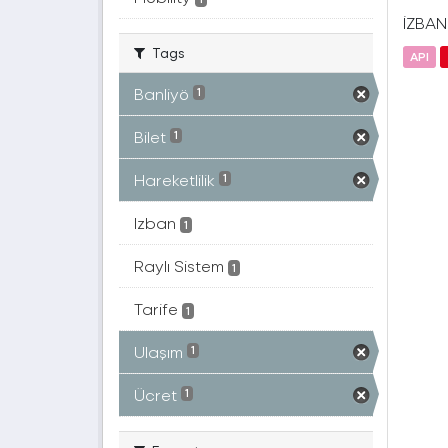
İZBAN(
Tags
API
Banliyö
1
Bilet
1
Hareketlilik
1
Izban
1
Raylı Sistem
1
Tarife
1
Ulaşım
1
Ücret
1