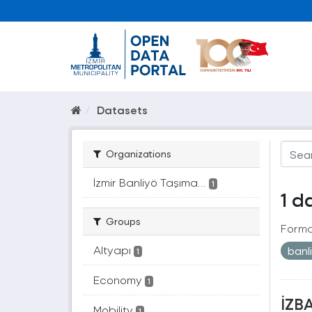
Datasets
Organizations
İzmir Banliyö Taşıma...
1
1 d
Groups
Forma
Altyapı
banl
1
Economy
1
İZBA
Mobility
1