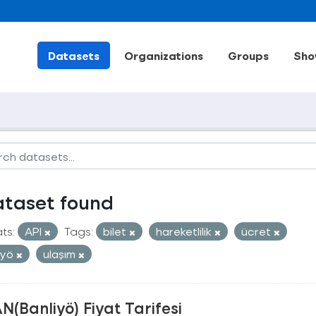
Datasets
Organizations
Groups
Sho
ataset found
ts:
API
Tags:
bilet
hareketlilik
ücret
iyö
ulaşım
N(Banliyö) Fiyat Tarifesi