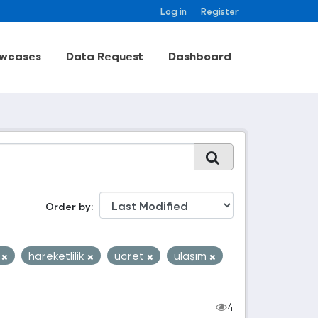
Log in
Register
wcases
Data Request
Dashboard
Order by
n
hareketlilik
ücret
ulaşım
4