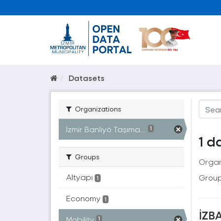
Datasets
Organizations
İzmir Banliyö Taşıma...
1
1 d
Groups
Organ
Altyapı
Group
1
Economy
1
İZBA
Mobility
1