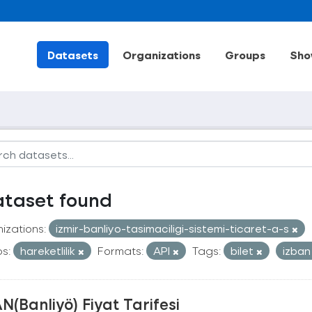
Datasets
Organizations
Groups
Sho
ataset found
izations:
izmir-banliyo-tasimaciligi-sistemi-ticaret-a-s
s:
hareketlilik
Formats:
API
Tags:
bilet
izba
N(Banliyö) Fiyat Tarifesi