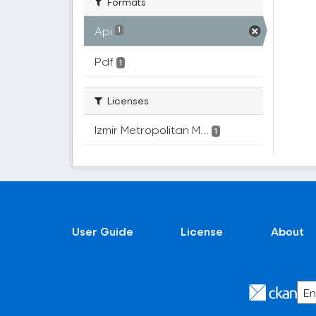
Formats
Api
1
Pdf
1
Licenses
Izmir Metropolitan M...
1
User Guide
License
About