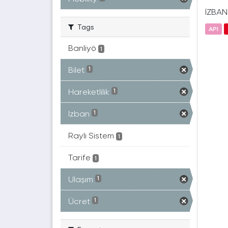
İZBAN(
Tags
API
Banliyö
1
Bilet
1
Hareketlilik
1
Izban
1
Raylı Sistem
1
Tarife
1
Ulaşım
1
Ücret
1