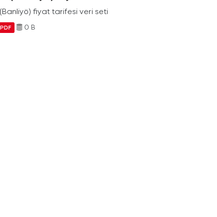
Banliyö) fiyat tarifesi veri seti
0 B
PDF