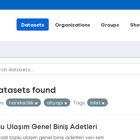
Datasets
Organizations
Groups
Sho
atasets found
s:
hareketlilik
altyapi
Tags:
bilet
u Ulaşım Genel Biniş Adetleri
zlı toplu ulaşım genel biniş adetleri veri seti