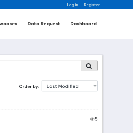
Log in
Register
wcases
Data Request
Dashboard
Order by
5