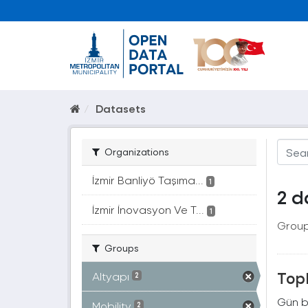
Datasets
Organizations
İzmir Banliyö Taşıma...
1
2 d
İzmir İnovasyon Ve T...
1
Group
Groups
Topl
Altyapı
2
Gün ba
Mobility
2