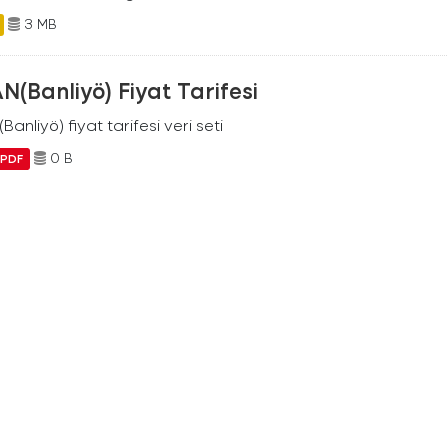
3 MB
N(Banliyö) Fiyat Tarifesi
Banliyö) fiyat tarifesi veri seti
0 B
PDF