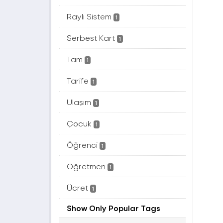
Raylı Sistem
1
Serbest Kart
1
Tam
1
Tarife
1
Ulaşım
1
Çocuk
1
Öğrenci
1
Öğretmen
1
Ücret
1
Show Only Popular Tags