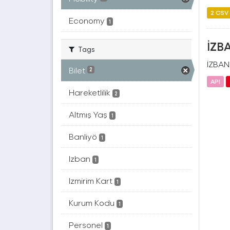
2 CSV
Economy
1
İZBA
Tags
İZBAN(
Bilet
2
API
Hareketlilik
2
Altmış Yaş
1
Banliyö
1
Izban
1
Izmirim Kart
1
Kurum Kodu
1
Personel
1