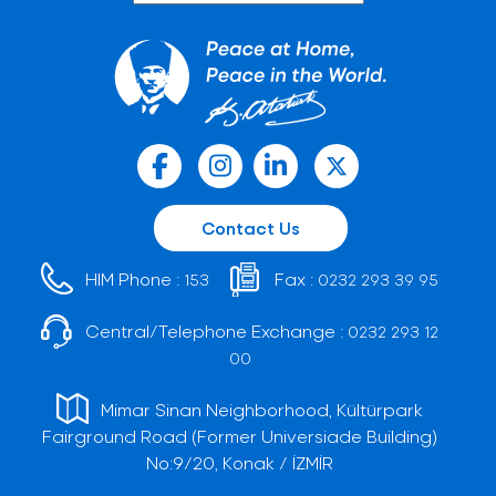
Contact Us
HIM Phone :
Fax :
153
0232 293 39 95
Central/Telephone Exchange :
0232 293 12
00
Mimar Sinan Neighborhood, Kültürpark
Fairground Road (Former Universiade Building)
No:9/20, Konak / İZMİR