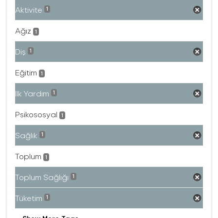
Aktivite
1
Ağız
1
Diş
1
Eğitim
1
Ilk Yardım
1
Psikososyal
1
Sağlık
1
Toplum
1
Toplum Sağlığı
1
Tüketim
1