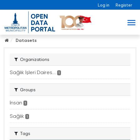
Log in
Register
Datasets
Organizations
Sağlık İşleri Daires...
1
Groups
İnsan
1
Sağlık
1
Tags