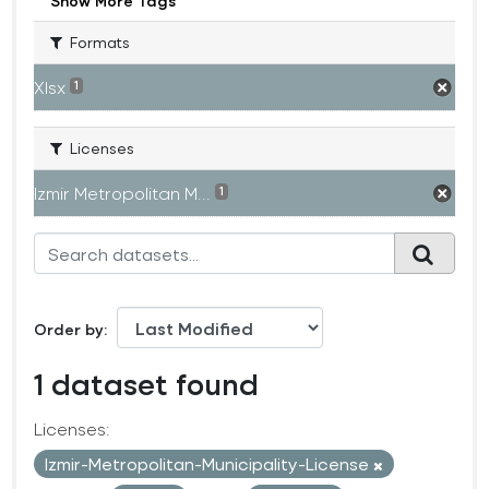
Show More Tags
Formats
Xlsx
1
Licenses
Izmir Metropolitan M...
1
Order by
1 dataset found
Licenses:
Izmir-Metropolitan-Municipality-License