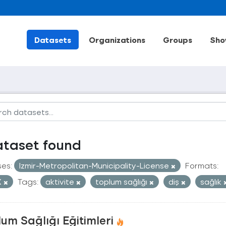
Datasets
Organizations
Groups
Sho
ataset found
ses:
Izmir-Metropolitan-Municipality-License
Formats:
X
Tags:
aktivite
toplum sağlığı
diş
sağlık
um Sağlığı Eğitimleri