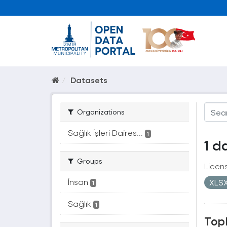
Datasets
Organizations
Sağlık İşleri Daires...
1
1 d
Groups
Licen
İnsan
XLS
1
Sağlık
1
Topl