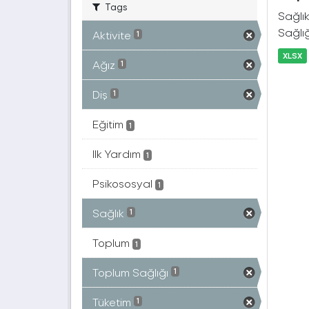
Tags
Sağlık
Sağlığ
Aktivite
1
XLSX
Ağız
1
Diş
1
Eğitim
1
Ilk Yardım
1
Psikososyal
1
Sağlık
1
Toplum
1
Toplum Sağlığı
1
Tüketim
1