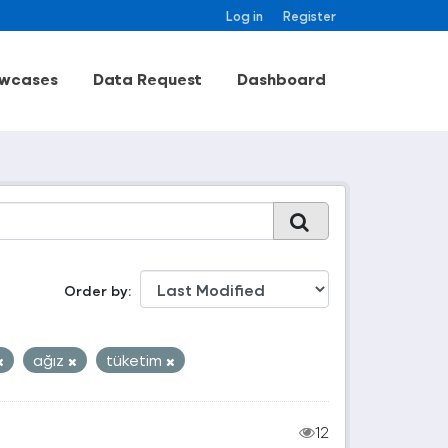
Log in
Register
wcases
Data Request
Dashboard
Order by
ağız
tüketim
12