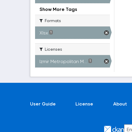
Show More Tags
Formats
Xlsx
1
Licenses
Izmir Metropolitan M...
1
User Guide
License
About