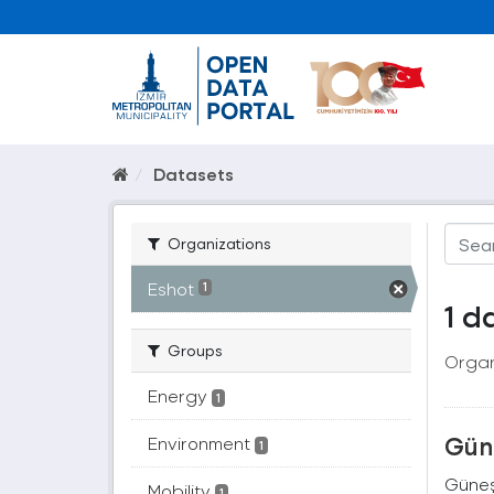
Datasets
Organizations
Eshot
1
1 d
Groups
Organ
Energy
1
Güne
Environment
1
Güneş 
Mobility
1