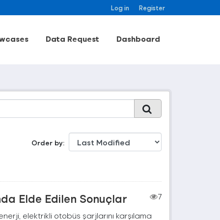
Log in
Register
wcases
Data Request
Dashboard
Order by
nda Elde Edilen Sonuçlar
7
rji, elektrikli otobüs şarjlarını karşılama