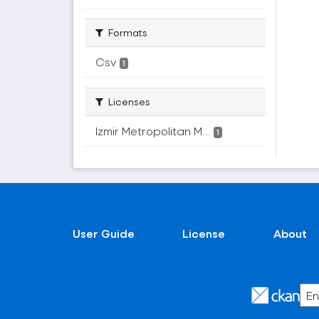
Formats
Csv
1
Licenses
Izmir Metropolitan M...
1
User Guide
License
About