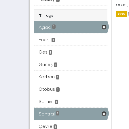
oranı,
CSV
Tags
Ağaç
1
Enerji
1
Ges
1
Güneş
1
Karbon
1
Otobüs
1
Salınım
1
Santral
1
Çevre
1