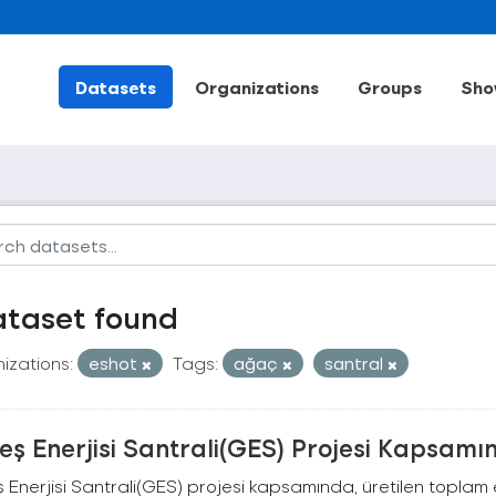
Datasets
Organizations
Groups
Sho
ataset found
izations:
eshot
Tags:
ağaç
santral
ş Enerjisi Santrali(GES) Projesi Kapsamı
Enerjisi Santrali(GES) projesi kapsamında, üretilen toplam ene