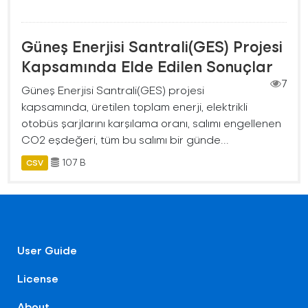
Güneş Enerjisi Santrali(GES) Projesi
Kapsamında Elde Edilen Sonuçlar
7
Güneş Enerjisi Santrali(GES) projesi
kapsamında, üretilen toplam enerji, elektrikli
otobüs şarjlarını karşılama oranı, salımı engellenen
CO2 eşdeğeri, tüm bu salımı bir günde...
107 B
CSV
User Guide
License
About