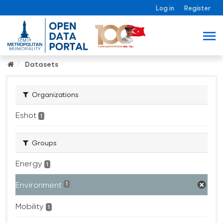
Log in
Register
Datasets
Organizations
Eshot
1
Groups
Energy
1
Environment
1
Mobility
1