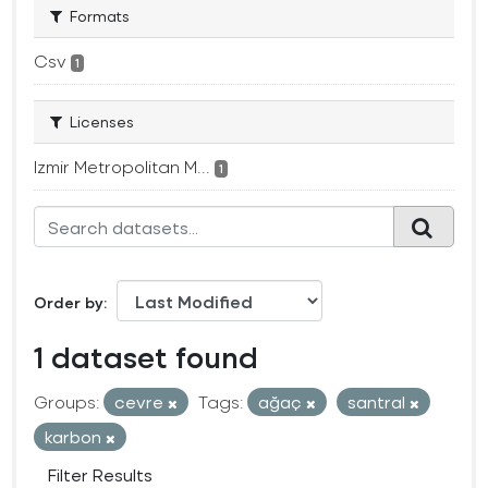
Formats
Csv
1
Licenses
Izmir Metropolitan M...
1
Order by
1 dataset found
Groups:
cevre
Tags:
ağaç
santral
karbon
Filter Results