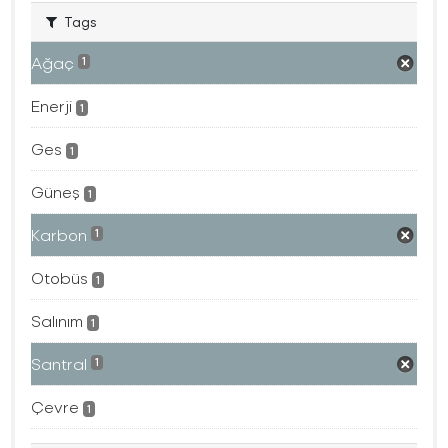
Tags
Ağaç
1
Enerji
1
Ges
1
Güneş
1
Karbon
1
Otobüs
1
Salınım
1
Santral
1
Çevre
1