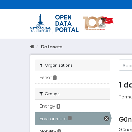
Datasets
Organizations
Eshot
1
1 d
Groups
Forma
Energy
1
Güne
Environment
1
Güneş 
Mobility
1