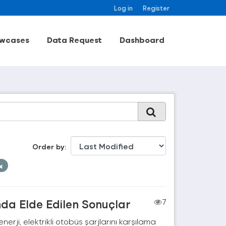
Log in
Register
wcases
Data Request
Dashboard
Order by
nda Elde Edilen Sonuçlar
7
rji, elektrikli otobüs şarjlarını karşılama