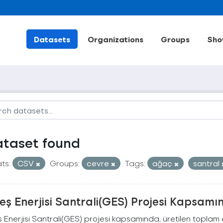
Datasets
Organizations
Groups
Sho
ataset found
ts:
CSV
Groups:
cevre
Tags:
ağaç
santral
ş Enerjisi Santrali(GES) Projesi Kapsamı
Enerjisi Santrali(GES) projesi kapsamında, üretilen toplam ene