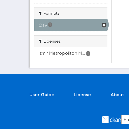
Formats
Csv
1
Licenses
Izmir Metropolitan M...
1
User Guide
License
About