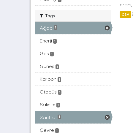
oranı,
CSV
Tags
Ağaç
1
Enerji
1
Ges
1
Güneş
1
Karbon
1
Otobüs
1
Salınım
1
Santral
1
Çevre
1