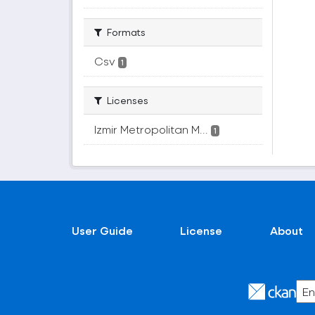
Formats
Csv
1
Licenses
Izmir Metropolitan M...
1
User Guide
License
About