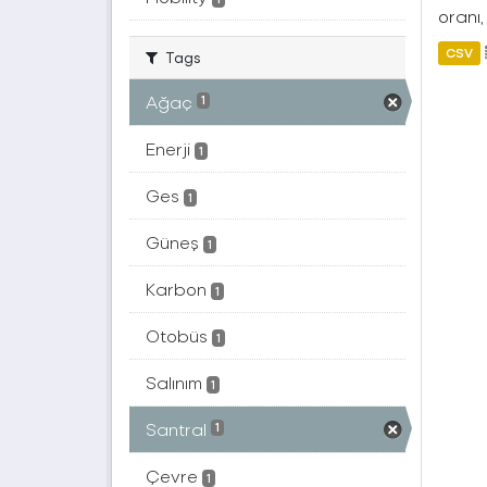
oranı,
CSV
Tags
Ağaç
1
Enerji
1
Ges
1
Güneş
1
Karbon
1
Otobüs
1
Salınım
1
Santral
1
Çevre
1