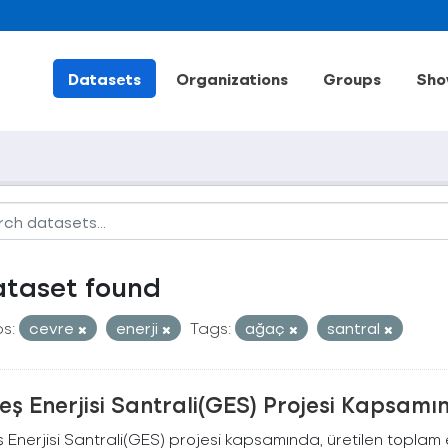
Datasets
Organizations
Groups
Sho
ataset found
s:
cevre
enerji
Tags:
ağaç
santral
ş Enerjisi Santrali(GES) Projesi Kapsamı
Enerjisi Santrali(GES) projesi kapsamında, üretilen toplam ene