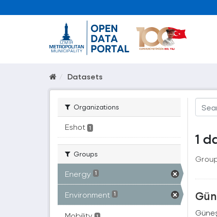
Datasets
Organizations
Eshot
1
1 d
Groups
Group
Energy
1
Güne
Environment
1
Güneş 
Mobility
1