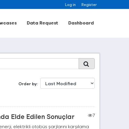
Log in
Register
wcases
Data Request
Dashboard
Order by
nda Elde Edilen Sonuçlar
7
rji, elektrikli otobüs şarjlarını karşılama