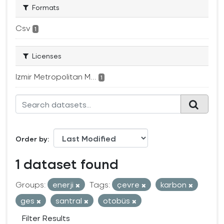
Formats
Csv
1
Licenses
Izmir Metropolitan M...
1
Order by
1 dataset found
Groups:
enerji
Tags:
çevre
karbon
ges
santral
otobüs
Filter Results