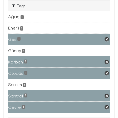
Tags
Ağaç
1
Enerji
1
Ges
1
Güneş
1
Karbon
1
Otobüs
1
Salınım
1
Santral
1
Çevre
1