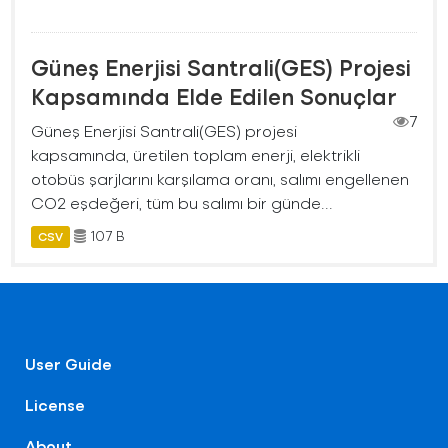
Güneş Enerjisi Santrali(GES) Projesi
Kapsamında Elde Edilen Sonuçlar
7
Güneş Enerjisi Santrali(GES) projesi
kapsamında, üretilen toplam enerji, elektrikli
otobüs şarjlarını karşılama oranı, salımı engellenen
CO2 eşdeğeri, tüm bu salımı bir günde...
107 B
CSV
User Guide
License
About