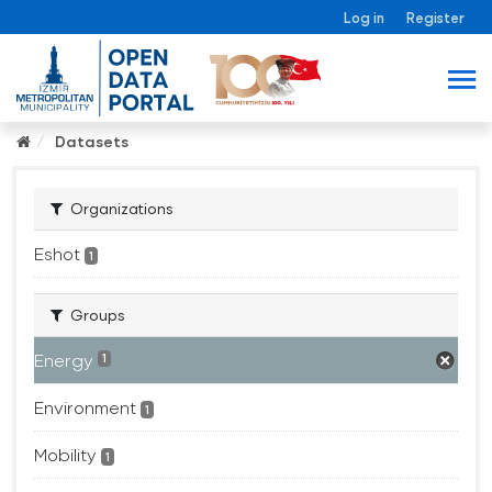
Log in
Register
Datasets
Organizations
Eshot
1
Groups
Energy
1
Environment
1
Mobility
1