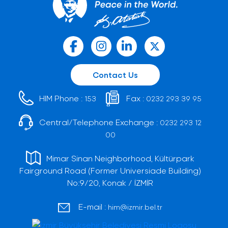
Contact Us
HIM Phone :
Fax :
153
0232 293 39 95
Central/Telephone Exchange :
0232 293 12
00
Mimar Sinan Neighborhood, Kültürpark
Fairground Road (Former Universiade Building)
No:9/20, Konak / İZMİR
E-mail :
him@izmir.bel.tr