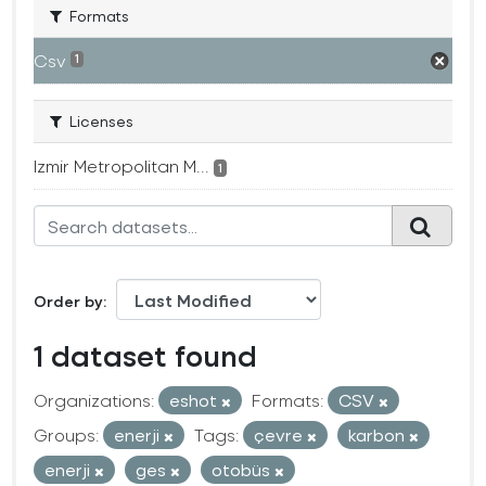
Formats
Csv
1
Licenses
Izmir Metropolitan M...
1
Order by
1 dataset found
Organizations:
eshot
Formats:
CSV
Groups:
enerji
Tags:
çevre
karbon
enerji
ges
otobüs