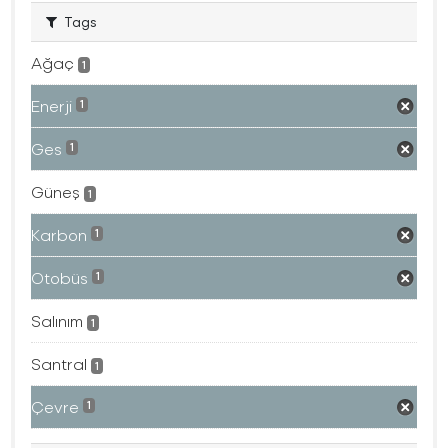
Tags
Ağaç
1
Enerji
1
Ges
1
Güneş
1
Karbon
1
Otobüs
1
Salınım
1
Santral
1
Çevre
1