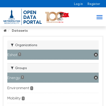
Log in
Register
Datasets
Organizations
Eshot
1
Groups
Energy
1
Environment
1
Mobility
1