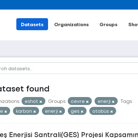
Datasets
Organizations
Groups
Sho
ataset found
izations:
eshot
Groups:
cevre
enerji
Tags:
re
karbon
enerji
ges
otobüs
ş Enerjisi Santrali(GES) Projesi Kapsamı