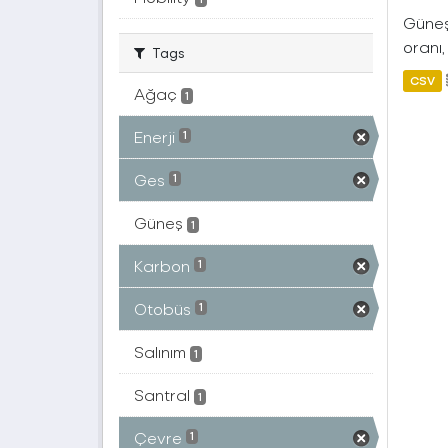
Güneş 
oranı,
Tags
CSV
Ağaç
1
Enerji
1
Ges
1
Güneş
1
Karbon
1
Otobüs
1
Salınım
1
Santral
1
Çevre
1