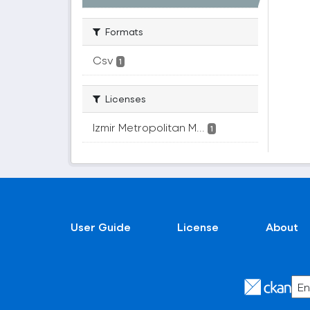
Formats
Csv
1
Licenses
Izmir Metropolitan M...
1
User Guide
License
About