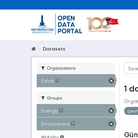
Datasets
Organizations
Eshot
1
1 d
Groups
Organ
Energy
çev
1
Environment
1
Güne
Mobility
1