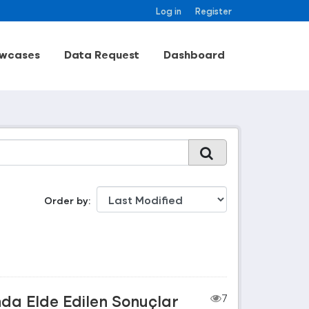
Log in
Register
wcases
Data Request
Dashboard
Order by
nda Elde Edilen Sonuçlar
7