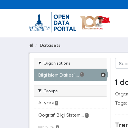
Datasets
Organizations
Bilgi İşlem Dairesi ...
1
1 d
Groups
Organ
Altyapı
Tags:
1
Coğrafi Bilgi Sistem...
1
Tren
Mobility
1