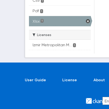
Csv
1
Pdf
1
Xlsx
1
Licenses
Izmir Metropolitan M...
1
User Guide
License
About