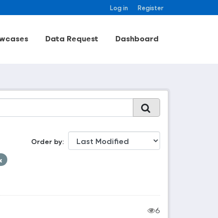
Log in
Register
wcases
Data Request
Dashboard
Order by
6