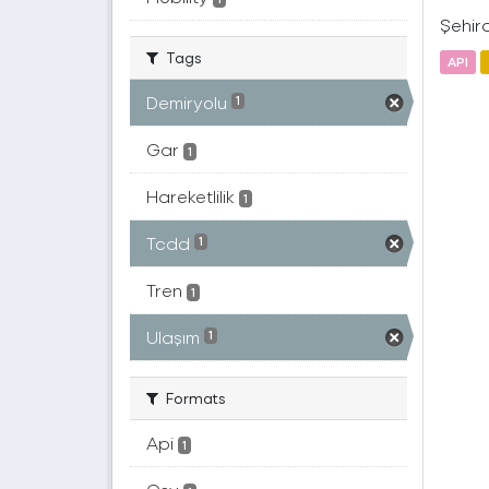
Şehird
Tags
API
Demiryolu
1
Gar
1
Hareketlilik
1
Tcdd
1
Tren
1
Ulaşım
1
Formats
Api
1