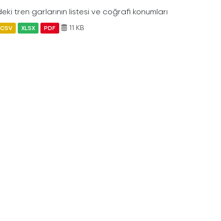
eki tren garlarının listesi ve coğrafi konumları
11 KB
CSV
XLSX
PDF