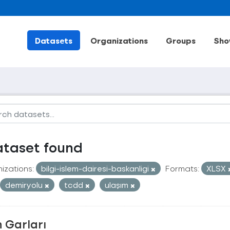
Datasets
Organizations
Groups
Sho
ataset found
izations:
bilgi-islem-dairesi-baskanligi
Formats:
XLSX
demiryolu
tcdd
ulaşım
 Garları