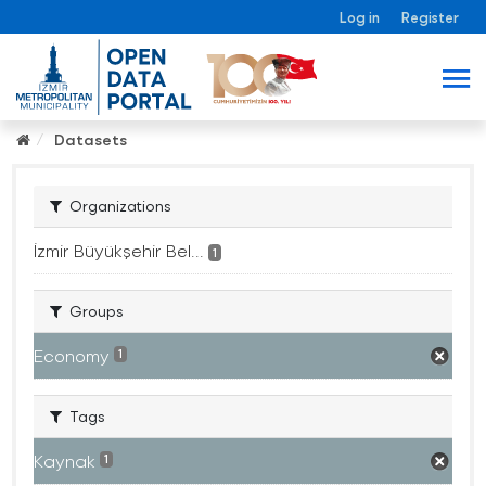
Log in
Register
Datasets
Organizations
İzmir Büyükşehir Bel...
1
Groups
Economy
1
Tags
Kaynak
1