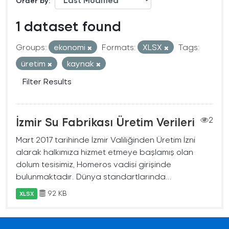
Order by
1 dataset found
Groups:
ekonomi
Formats:
XLSX
Tags:
üretim
kaynak
Filter Results
İzmir Su Fabrikası Üretim Verileri
2
Mart 2017 tarihinde İzmir Valiliğinden Üretim İzni
alarak halkımıza hizmet etmeye başlamış olan
dolum tesisimiz, Homeros vadisi girişinde
bulunmaktadır. Dünya standartlarında...
92 KB
XLSX