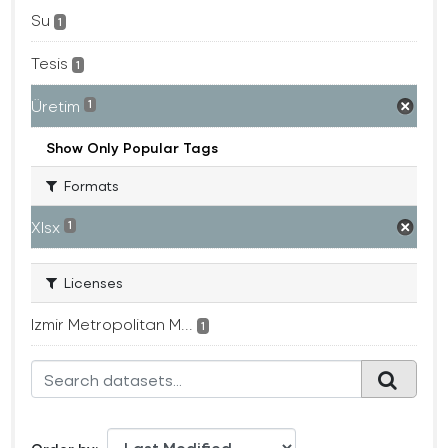
Su
1
Tesis
1
Üretim
1
Show Only Popular Tags
Formats
Xlsx
1
Licenses
Izmir Metropolitan M...
1