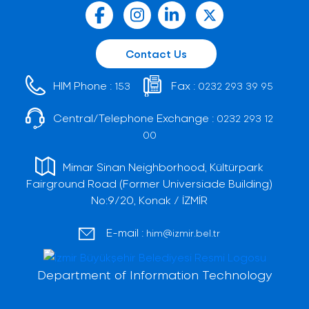
Contact Us
HIM Phone :
Fax :
153
0232 293 39 95
Central/Telephone Exchange :
0232 293 12
00
Mimar Sinan Neighborhood, Kültürpark
Fairground Road (Former Universiade Building)
No:9/20, Konak / İZMİR
E-mail :
him@izmir.bel.tr
Department of Information Technology