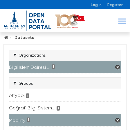
Log in
Register
Datasets
Organizations
Bilgi İşlem Dairesi ...
1
Groups
Altyapı
1
Coğrafi Bilgi Sistem...
1
Mobility
1