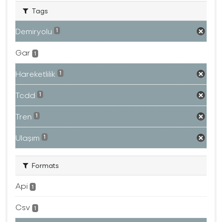
Tags
Demiryolu
1
Gar
1
Hareketlilik
1
Tcdd
1
Tren
1
Ulaşım
1
Formats
Api
1
Csv
1