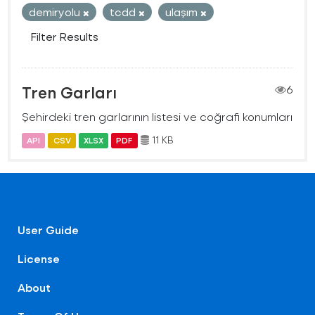
demiryolu
tcdd
ulaşım
Filter Results
Tren Garları
6
Şehirdeki tren garlarının listesi ve coğrafi konumları
11 KB
API
CSV
XLSX
PDF
User Guide
License
About