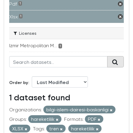
Pdf
1
Xlsx
1
Licenses
Izmir Metropolitan M...
1
Order by
1 dataset found
Organizations:
bilgi-islem-dairesi-baskanligi
Groups:
hareketlilik
Formats:
PDF
XLSX
Tags:
tren
hareketlilik