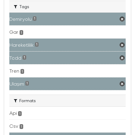
Tags
Demiryolu
1
Gar
1
Hareketlilik
1
Tcdd
1
Tren
1
Ulaşım
1
Formats
Api
1
Csv
1