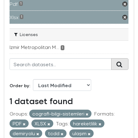
Pdf
1
Xlsx
1
Licenses
Izmir Metropolitan M...
1
Order by
1 dataset found
Groups:
cografi-bilgi-sistemleri
Formats:
PDF
XLSX
Tags:
hareketlilik
demiryolu
tcdd
ulaşım