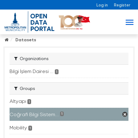
Log in
Register
Datasets
Organizations
Bilgi İşlem Dairesi ...
1
Groups
Altyapı
1
Coğrafi Bilgi Sistem...
1
Mobility
1