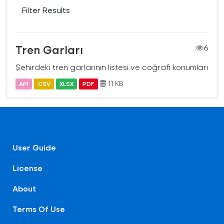
Filter Results
Tren Garları
6
Şehirdeki tren garlarının listesi ve coğrafi konumları
11 KB
API
CSV
XLSX
PDF
User Guide
License
About
Terms Of Use