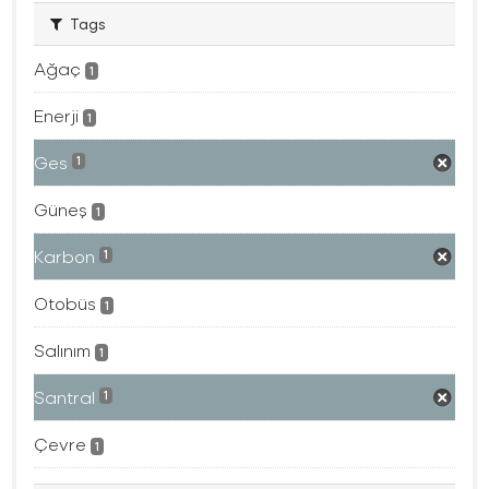
Tags
Ağaç
1
Enerji
1
Ges
1
Güneş
1
Karbon
1
Otobüs
1
Salınım
1
Santral
1
Çevre
1