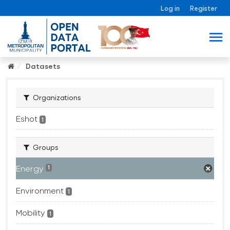
Log in
Register
Datasets
Organizations
Eshot
1
Groups
Energy
1
Environment
1
Mobility
1