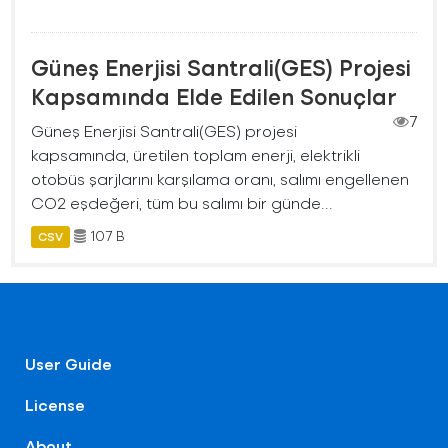
Güneş Enerjisi Santrali(GES) Projesi
Kapsamında Elde Edilen Sonuçlar
7
Güneş Enerjisi Santrali(GES) projesi
kapsamında, üretilen toplam enerji, elektrikli
otobüs şarjlarını karşılama oranı, salımı engellenen
CO2 eşdeğeri, tüm bu salımı bir günde...
107 B
CSV
User Guide
License
About