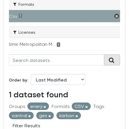
Formats
Csv
1
Licenses
Izmir Metropolitan M...
1
Order by
1 dataset found
Groups:
enerji
Formats:
CSV
Tags:
santral
ges
karbon
Filter Results