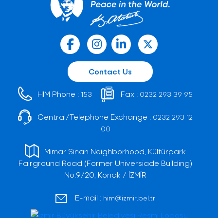
Contact Us
HIM Phone :
Fax :
153
0232 293 39 95
Central/Telephone Exchange :
0232 293 12
00
Mimar Sinan Neighborhood, Kültürpark
Fairground Road (Former Universiade Building)
No:9/20, Konak / İZMİR
E-mail :
him@izmir.bel.tr