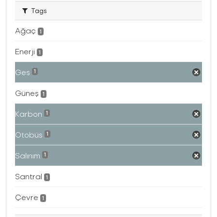
Tags
Ağaç
1
Enerji
1
Ges
1
Güneş
1
Karbon
1
Otobüs
1
Salınım
1
Santral
1
Çevre
1