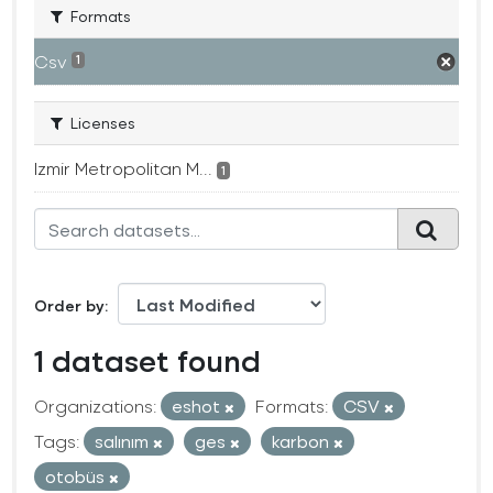
Formats
Csv
1
Licenses
Izmir Metropolitan M...
1
Order by
1 dataset found
Organizations:
eshot
Formats:
CSV
Tags:
salınım
ges
karbon
otobüs