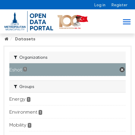
Log in
Register
Datasets
Organizations
Eshot
1
Groups
Energy
1
Environment
1
Mobility
1