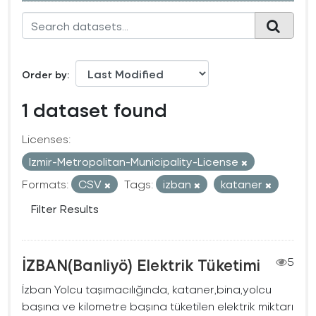
Order by
1 dataset found
Licenses:
Izmir-Metropolitan-Municipality-License
Formats:
CSV
Tags:
izban
kataner
Filter Results
İZBAN(Banliyö) Elektrik Tüketimi
5
İzban Yolcu taşımacılığında, kataner,bina,yolcu
başına ve kilometre başına tüketilen elektrik miktarı