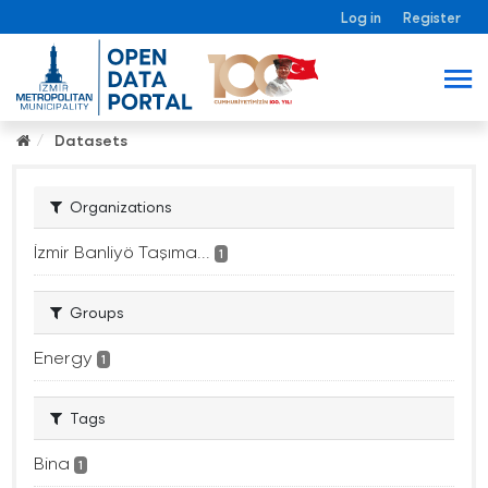
Log in
Register
Datasets
Organizations
İzmir Banliyö Taşıma...
1
Groups
Energy
1
Tags
Bina
1