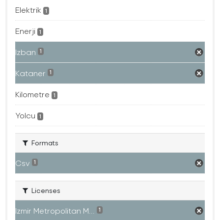
Elektrik
1
Enerji
1
Izban
1
Kataner
1
Kilometre
1
Yolcu
1
Formats
Csv
1
Licenses
Izmir Metropolitan M...
1