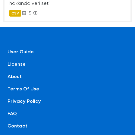
hakkında veri seti
15 KB
CSV
User Guide
License
About
Terms Of Use
Privacy Policy
FAQ
Contact