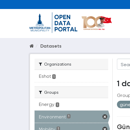
Datasets
Organizations
Eshot
1
1 d
Groups
Group
Energy
gün
1
Environment
1
Güne
Mobility
1