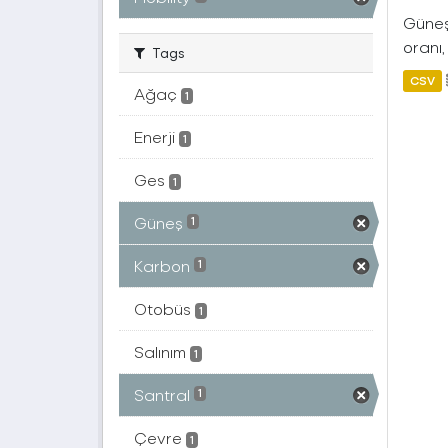
Güneş 
oranı,
Tags
CSV
Ağaç
1
Enerji
1
Ges
1
Güneş
1
Karbon
1
Otobüs
1
Salınım
1
Santral
1
Çevre
1