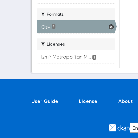
Formats
Csv
1
Licenses
Izmir Metropolitan M...
1
User Guide
License
About