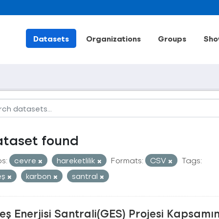
Datasets
Organizations
Groups
Sho
ataset found
s:
cevre
hareketlilik
Formats:
CSV
Tags:
eş
karbon
santral
ş Enerjisi Santrali(GES) Projesi Kapsamı