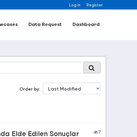
Log in
Register
wcases
Data Request
Dashboard
Order by
nda Elde Edilen Sonuçlar
7