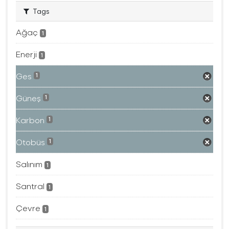
Tags
Ağaç
1
Enerji
1
Ges
1
Güneş
1
Karbon
1
Otobüs
1
Salınım
1
Santral
1
Çevre
1