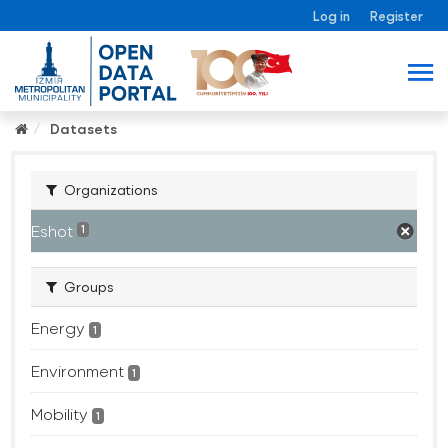
Log in
Register
Datasets
Organizations
Eshot
1
Groups
Energy
1
Environment
1
Mobility
1