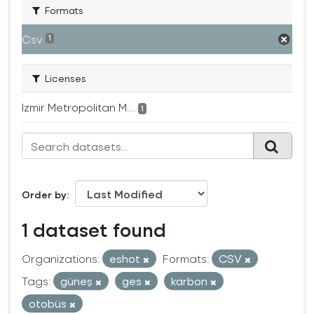
Formats
Csv
1
Licenses
Izmir Metropolitan M...
1
Order by
1 dataset found
Organizations:
eshot
Formats:
CSV
Tags:
güneş
ges
karbon
otobüs