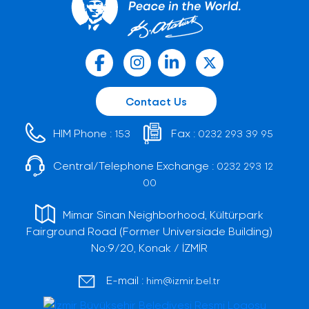
Contact Us
HIM Phone :
Fax :
153
0232 293 39 95
Central/Telephone Exchange :
0232 293 12
00
Mimar Sinan Neighborhood, Kültürpark
Fairground Road (Former Universiade Building)
No:9/20, Konak / İZMİR
E-mail :
him@izmir.bel.tr