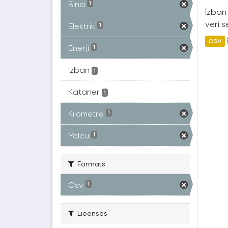
Bina
1
İzban 
veri s
Elektrik
1
CSV
Enerji
1
Izban
1
Kataner
1
Kilometre
1
Yolcu
1
Formats
Csv
1
Licenses