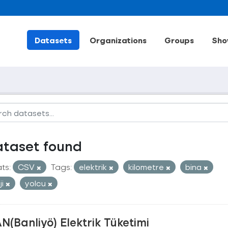
Datasets
Organizations
Groups
Sho
ataset found
ts:
CSV
Tags:
elektrik
kilometre
bina
ji
yolcu
N(Banliyö) Elektrik Tüketimi