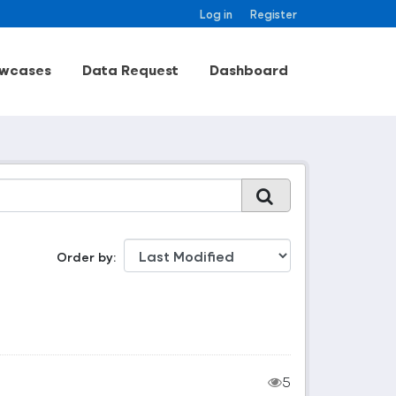
Log in
Register
wcases
Data Request
Dashboard
Order by
5