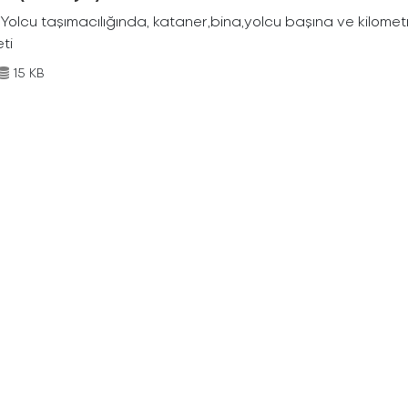
Yolcu taşımacılığında, kataner,bina,yolcu başına ve kilometr
eti
15 KB