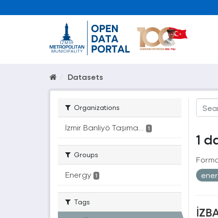
Datasets
Organizations
İzmir Banliyö Taşıma...
1
1 d
Groups
Forma
Energy
ener
1
Tags
İZBA