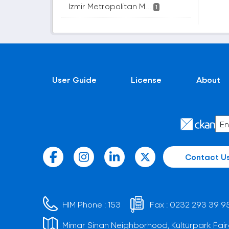
Izmir Metropolitan M...
1
User Guide
License
About
Contact U
HIM Phone :
153
Fax :
0232 293 39 9
Mimar Sinan Neighborhood, Kültürpark Fair