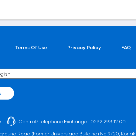
Terms Of Use
Privacy Policy
FAQ
s
5
Central/Telephone Exchange :
0232 293 12 00
ground Road (Former Universiade Building) No:9/20, Konak