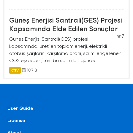
Güneş Enerjisi Santrali(GES) Projesi
Kapsamında Elde Edilen Sonuçlar
7
Güneş Enerjisi Santrali(GES) projesi
kapsamında, üretilen toplam enerji, elektrikli
otobüs şarjlarını karşılama oranı, salımı engellenen
CO2 eşdeğeri, tüm bu salımı bir günde...
107 B
CSV
User Guide
License
About