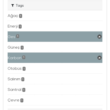
Tags
Ağaç
1
Enerji
1
Ges
1
Güneş
1
Karbon
1
Otobüs
1
Salınım
1
Santral
1
Çevre
1