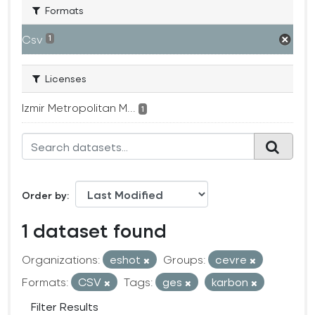
Formats
Csv
1
Licenses
Izmir Metropolitan M...
1
Order by
1 dataset found
Organizations:
eshot
Groups:
cevre
Formats:
CSV
Tags:
ges
karbon
Filter Results