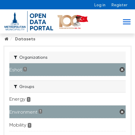
Log in
Register
Datasets
Organizations
Eshot
1
Groups
Energy
1
Environment
1
Mobility
1