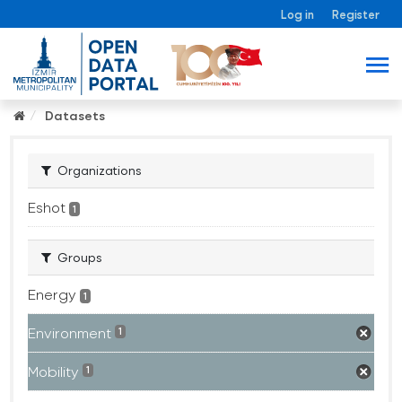
Log in
Register
Datasets
Organizations
Eshot
1
Groups
Energy
1
Environment
1
Mobility
1