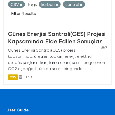
CSV
Tags:
karbon
santral
Filter Results
Güneş Enerjisi Santrali(GES) Projesi
Kapsamında Elde Edilen Sonuçlar
7
Güneş Enerjisi Santrali(GES) projesi
kapsamında, üretilen toplam enerji, elektrikli
otobüs şarjlarını karşılama oranı, salımı engellenen
CO2 eşdeğeri, tüm bu salımı bir günde...
107 B
CSV
User Guide