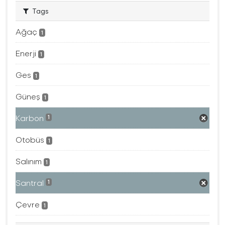
Tags
Ağaç
1
Enerji
1
Ges
1
Güneş
1
Karbon
1
Otobüs
1
Salınım
1
Santral
1
Çevre
1