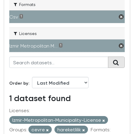
Formats
Csv
1
Licenses
Izmir Metropolitan M...
1
Order by
1 dataset found
Licenses:
Izmir-Metropolitan-Municipality-License
Groups:
cevre
hareketlilik
Formats: