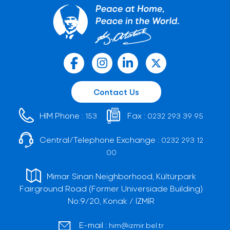
Contact Us
HIM Phone :
Fax :
153
0232 293 39 95
Central/Telephone Exchange :
0232 293 12
00
Mimar Sinan Neighborhood, Kültürpark
Fairground Road (Former Universiade Building)
No:9/20, Konak / İZMİR
E-mail :
him@izmir.bel.tr