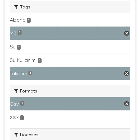
Tags
Abone
1
M3
1
Su
1
Su Kullanımı
1
Tüketim
1
Formats
Csv
1
Xlsx
1
Licenses