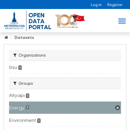
Log in
Register
Datasets
Organizations
İzsu
1
Groups
Altyapı
1
Energy
1
Environment
1