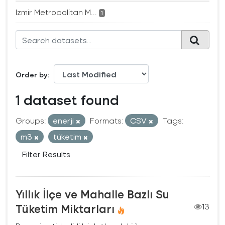
Izmir Metropolitan M...
1
Order by
1 dataset found
Groups:
enerji
Formats:
CSV
Tags:
m3
tüketim
Filter Results
Yıllık İlçe ve Mahalle Bazlı Su
Tüketim Miktarları
13