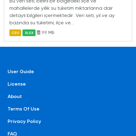
Bu veri seti, belirli bir bölgedeki ilçe ve
mahallelerde yıllık su tüketim miktarlarına dair
detaylı bilgileri içermektedir. Veri seti, yıl ve ay
bazında su tüketimi, ilçe ve...
99 MB
CSV
XLSX
User Guide
License
About
Terms Of Use
Privacy Policy
FAQ