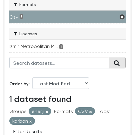
Formats
Csv
1
Licenses
Izmir Metropolitan M...
1
Order by
1 dataset found
Groups:
enerji
Formats:
CSV
Tags:
karbon
Filter Results