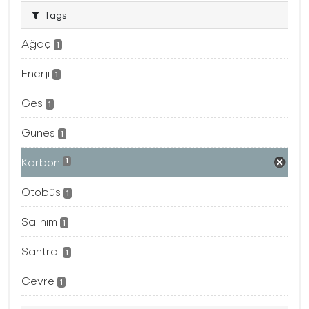
Tags
Ağaç
1
Enerji
1
Ges
1
Güneş
1
Karbon
1
Otobüs
1
Salınım
1
Santral
1
Çevre
1