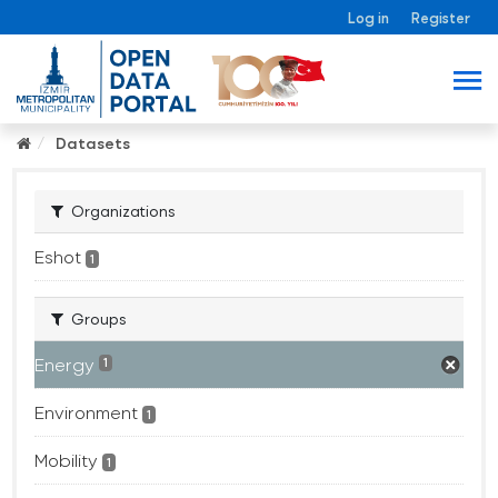
Log in
Register
Datasets
Organizations
Eshot
1
Groups
Energy
1
Environment
1
Mobility
1