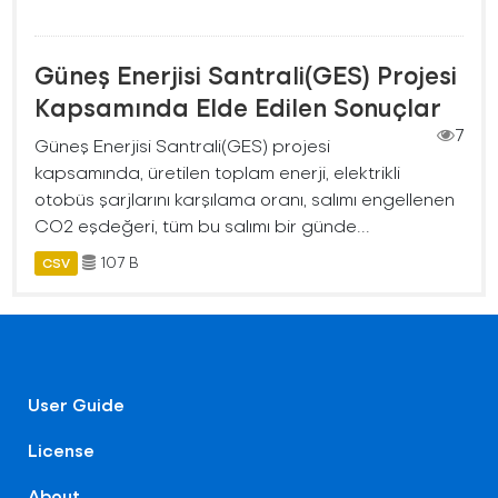
Güneş Enerjisi Santrali(GES) Projesi
Kapsamında Elde Edilen Sonuçlar
7
Güneş Enerjisi Santrali(GES) projesi
kapsamında, üretilen toplam enerji, elektrikli
otobüs şarjlarını karşılama oranı, salımı engellenen
CO2 eşdeğeri, tüm bu salımı bir günde...
107 B
CSV
User Guide
License
About