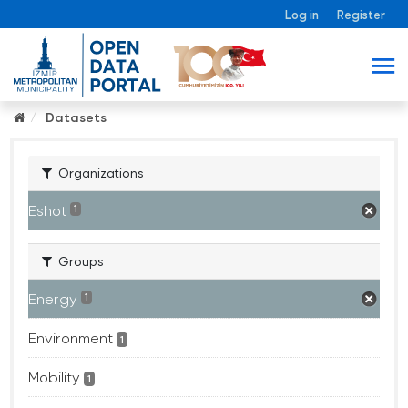
Log in
Register
Datasets
Organizations
Eshot
1
Groups
Energy
1
Environment
1
Mobility
1