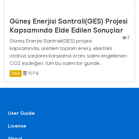
Güneş Enerjisi Santrali(GES) Projesi
Kapsamında Elde Edilen Sonuçlar
7
Güneş Enerjisi Santrali(GES) projesi
kapsamında, üretilen toplam enerji, elektrikli
otobüs şarjlarını karşılama oranı, salımı engellenen
CO2 eşdeğeri, tüm bu salımı bir günde...
107 B
CSV
User Guide
License
About