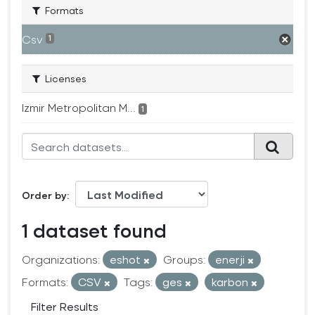
Formats
Csv
1
Licenses
Izmir Metropolitan M...
1
Order by
1 dataset found
Organizations:
eshot
Groups:
enerji
Formats:
CSV
Tags:
ges
karbon
Filter Results