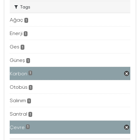
Tags
Ağaç
1
Enerji
1
Ges
1
Güneş
1
Karbon
1
Otobüs
1
Salınım
1
Santral
1
Çevre
1