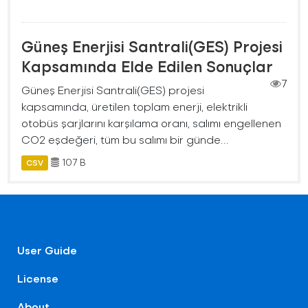
Güneş Enerjisi Santrali(GES) Projesi
Kapsamında Elde Edilen Sonuçlar
7
Güneş Enerjisi Santrali(GES) projesi
kapsamında, üretilen toplam enerji, elektrikli
otobüs şarjlarını karşılama oranı, salımı engellenen
CO2 eşdeğeri, tüm bu salımı bir günde...
107 B
CSV
User Guide
License
About