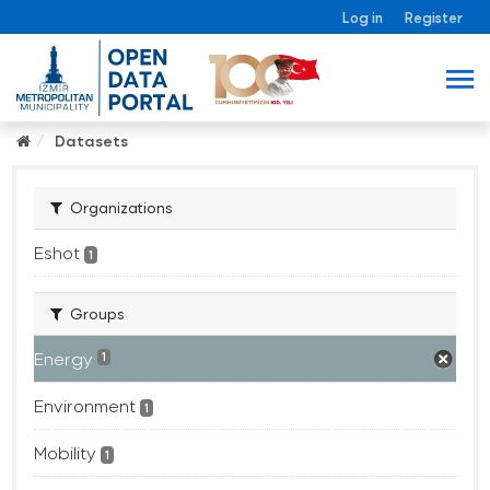
Log in
Register
Datasets
Organizations
Eshot
1
Groups
Energy
1
Environment
1
Mobility
1