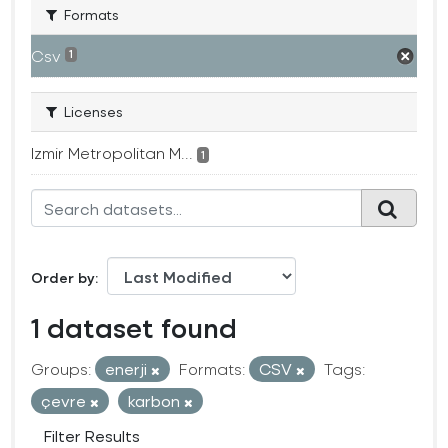
Formats
Csv
1
Licenses
Izmir Metropolitan M...
1
Order by
1 dataset found
Groups:
enerji
Formats:
CSV
Tags:
çevre
karbon
Filter Results