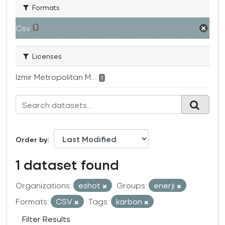
Formats
Csv
1
Licenses
Izmir Metropolitan M...
1
Order by
1 dataset found
Organizations:
eshot
Groups:
enerji
Formats:
CSV
Tags:
karbon
Filter Results