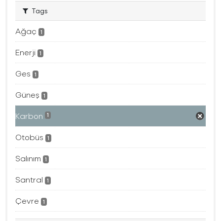
Tags
Ağaç
1
Enerji
1
Ges
1
Güneş
1
Karbon
1
Otobüs
1
Salınım
1
Santral
1
Çevre
1