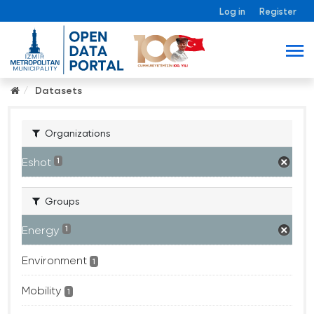
Log in
Register
Datasets
Organizations
Eshot
1
Groups
Energy
1
Environment
1
Mobility
1