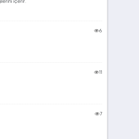
erini içerir.
6
11
7