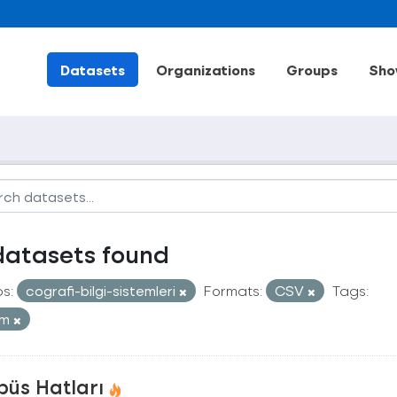
Datasets
Organizations
Groups
Sho
datasets found
s:
cografi-bilgi-sistemleri
Formats:
CSV
Tags:
ım
büs Hatları