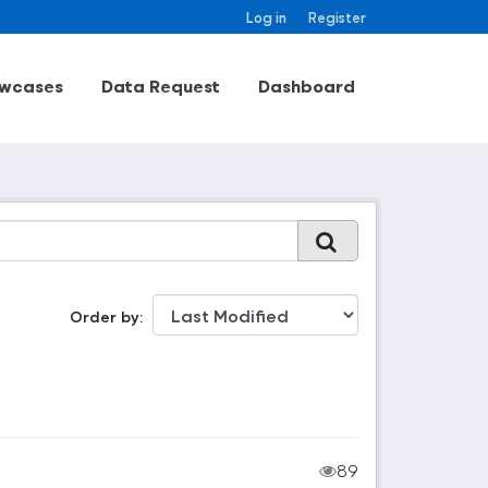
Log in
Register
wcases
Data Request
Dashboard
Order by
89