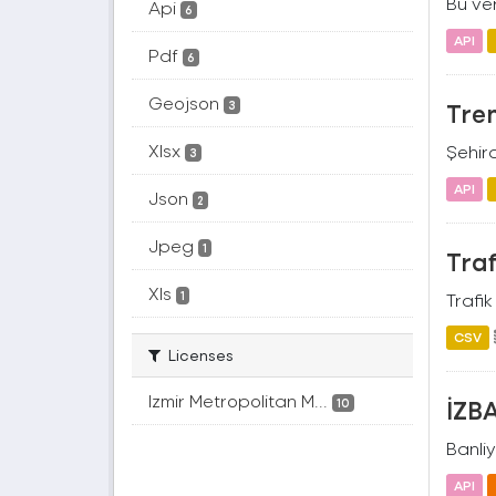
Bu ver
Api
6
API
Pdf
6
Geojson
Tren
3
Xlsx
Şehird
3
API
Json
2
Jpeg
1
Tra
Xls
1
Trafik
CSV
Licenses
Izmir Metropolitan M...
İZBA
10
Banliy
API