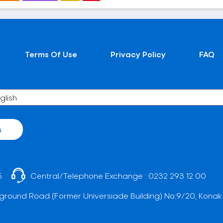
Terms Of Use
Privacy Policy
FAQ
s
5
Central/Telephone Exchange :
0232 293 12 00
ground Road (Former Universiade Building) No:9/20, Konak