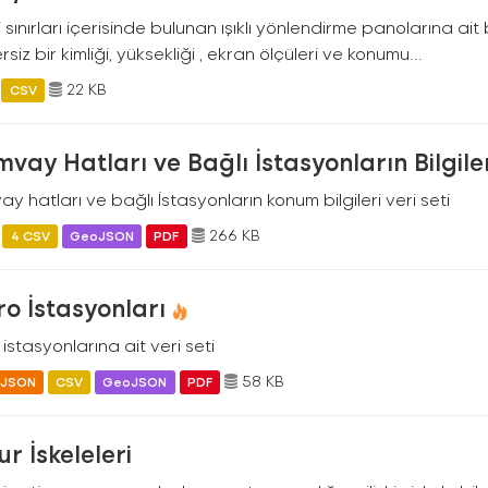
ili sınırları içerisinde bulunan ışıklı yönlendirme panolarına ai
siz bir kimliği, yüksekliği , ekran ölçüleri ve konumu...
22 KB
CSV
vay Hatları ve Bağlı İstasyonların Bilgile
y hatları ve bağlı İstasyonların konum bilgileri veri seti
266 KB
4 CSV
GeoJSON
PDF
o İstasyonları
istasyonlarına ait veri seti
58 KB
JSON
CSV
GeoJSON
PDF
r İskeleleri