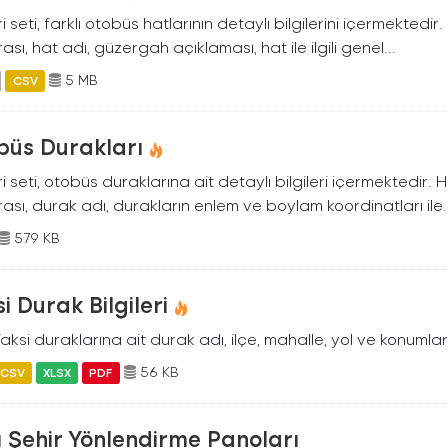
i seti, farklı otobüs hatlarının detaylı bilgilerini içermektedir
sı, hat adı, güzergah açıklaması, hat ile ilgili genel...
5 MB
CSV
büs Durakları
i seti, otobüs duraklarına ait detaylı bilgileri içermektedir. 
sı, durak adı, durakların enlem ve boylam koordinatları ile..
579 KB
i Durak Bilgileri
Taksi duraklarına ait durak adı, ilçe, mahalle, yol ve konumlar
56 KB
CSV
XLSX
PDF
lı Şehir Yönlendirme Panoları