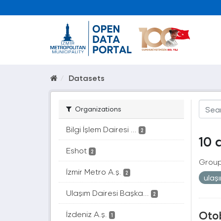
Datasets
Organizations
Bilgi İşlem Dairesi ...
2
10 
Eshot
2
Group
İzmir Metro A.ş.
2
ulaş
Ulaşım Dairesi Başka...
2
Oto
İzdeniz A.ş.
1