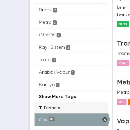
İzmir 
Durak
2
benzer
Metro
2
XLSX
Otobüs
2
Tram
Raylı Sistem
2
Tramva
Trafik
2
2 API
Arabalı Vapur
1
Metr
Banliyö
1
Metro 
Show More Tags
API
Formats
Csv
Vapu
10