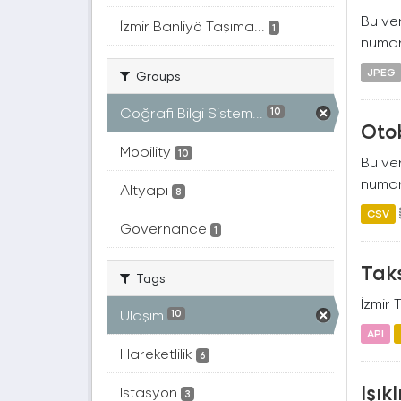
Bu ver
İzmir Banliyö Taşıma...
1
numara
JPEG
Groups
Coğrafi Bilgi Sistem...
10
Oto
Mobility
10
Bu ver
numara
Altyapı
8
CSV
Governance
1
Taks
Tags
İzmir 
Ulaşım
10
API
Hareketlilik
6
Işık
Istasyon
3