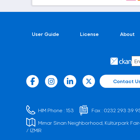
User Guide
License
About
Contact U
HIM Phone :
153
Fax :
0232 293 39 9
Mimar Sinan Neighborhood, Kültürpark Fair
/ İZMİR