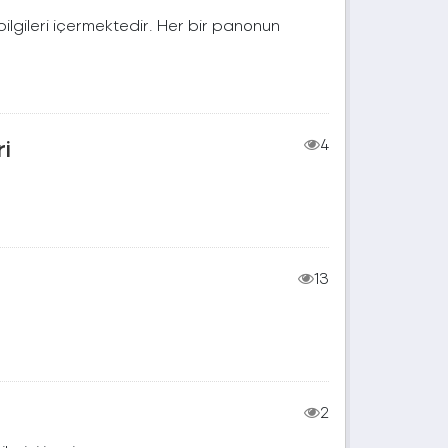
t bilgileri içermektedir. Her bir panonun
ri
4
13
2