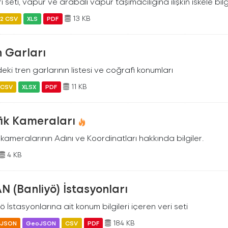
i seti, vapur ve arabalı vapur taşımacılığına ilişkin iskele bilgil
13 KB
2 CSV
XLS
PDF
 Garları
eki tren garlarının listesi ve coğrafi konumları
11 KB
CSV
XLSX
PDF
fik Kameraları
 kameralarının Adını ve Koordinatları hakkında bilgiler.
4 KB
N (Banliyö) İstasyonları
ö İstasyonlarına ait konum bilgileri içeren veri seti
184 KB
JSON
GeoJSON
CSV
PDF