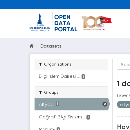
Datasets
Organizations
Bilgi İşlem Dairesi ...
1
1 d
Groups
Licen
Altyapı
alty
1
Coğrafi Bilgi Sistem...
1
Hava
Mobility
1