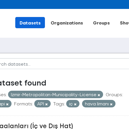
Datasets
Organizations
Groups
Sho
ataset found
ses:
Izmir-Metropolitan-Municipality-License
Groups:
api
Formats:
API
Tags:
iç
hava limanı
alanları (İç ve Dış Hat)