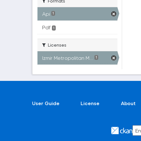
Formats
Api
1
Pdf
1
Licenses
Izmir Metropolitan M...
1
User Guide
License
About