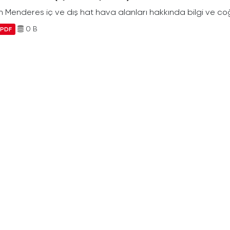
Menderes iç ve dış hat hava alanları hakkında bilgi ve coğr
0 B
PDF