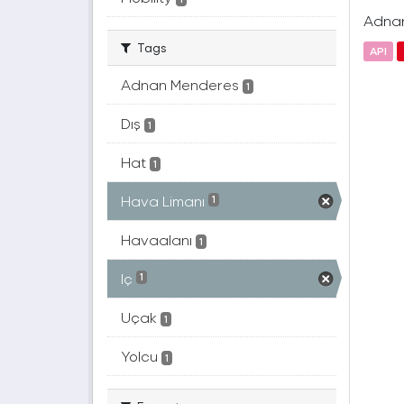
Adnan 
Tags
API
Adnan Menderes
1
Dış
1
Hat
1
Hava Limanı
1
Havaalanı
1
Iç
1
Uçak
1
Yolcu
1