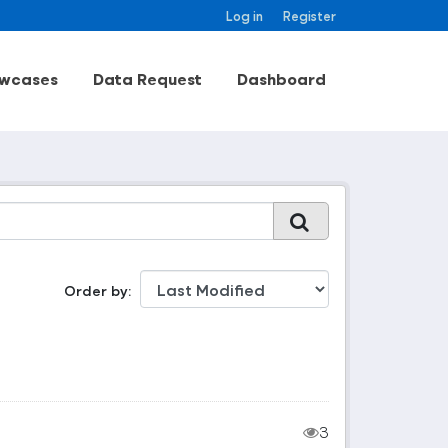
Log in
Register
wcases
Data Request
Dashboard
Order by
3