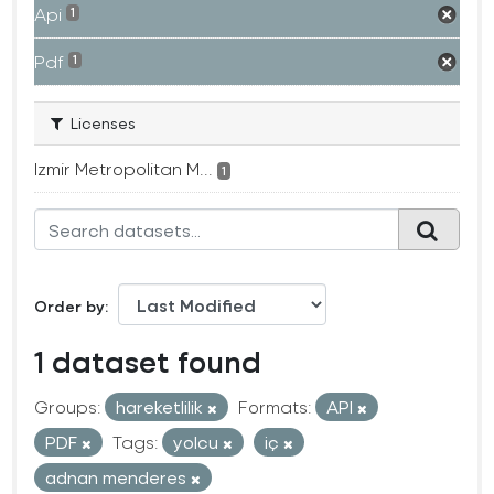
Api
1
Pdf
1
Licenses
Izmir Metropolitan M...
1
Order by
1 dataset found
Groups:
hareketlilik
Formats:
API
PDF
Tags:
yolcu
iç
adnan menderes