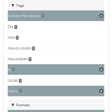
Tags
Adnan Menderes
1
Dış
1
Hat
1
Hava Limanı
1
Havaalanı
1
Iç
1
Uçak
1
Yolcu
1
Formats