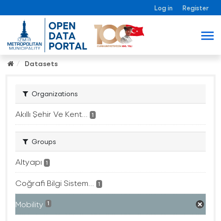
Log in
Register
Datasets
Organizations
Akıllı Şehir Ve Kent...
1
Groups
Altyapı
1
Coğrafi Bilgi Sistem...
1
Mobility
1