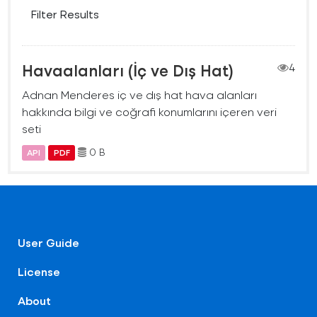
Filter Results
Havaalanları (İç ve Dış Hat)
4
Adnan Menderes iç ve dış hat hava alanları
hakkında bilgi ve coğrafi konumlarını içeren veri
seti
0 B
API
PDF
User Guide
License
About