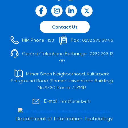
Contact Us
HIM Phone :
Fax :
153
0232 293 39 95
Central/Telephone Exchange :
0232 293 12
00
Mimar Sinan Neighborhood, Kültürpark
Fairground Road (Former Universiade Building)
No:9/20, Konak / İZMİR
E-mail :
him@izmir.bel.tr
Department of Information Technology