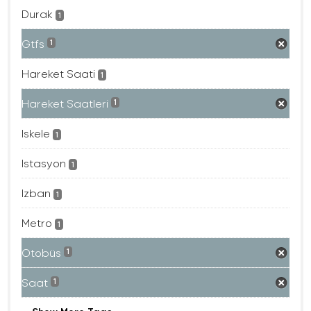
Durak
1
Gtfs
1
Hareket Saati
1
Hareket Saatleri
1
Iskele
1
Istasyon
1
Izban
1
Metro
1
Otobüs
1
Saat
1