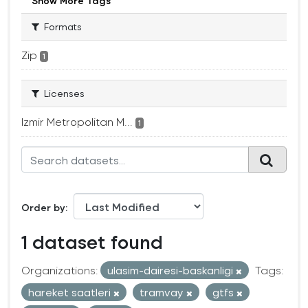
Show More Tags
Formats
Zip
1
Licenses
Izmir Metropolitan M...
1
Order by
1 dataset found
Organizations:
ulasim-dairesi-baskanligi
Tags:
hareket saatleri
tramvay
gtfs