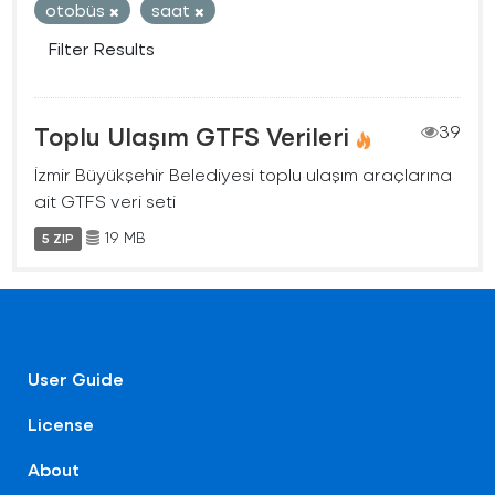
otobüs
saat
Filter Results
Toplu Ulaşım GTFS Verileri
39
İzmir Büyükşehir Belediyesi toplu ulaşım araçlarına
ait GTFS veri seti
19 MB
5 ZIP
User Guide
License
About