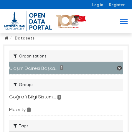
Log in
Register
Datasets
Organizations
Ulaşım Dairesi Başka...
1
Groups
Coğrafi Bilgi Sistem...
1
Mobility
1
Tags