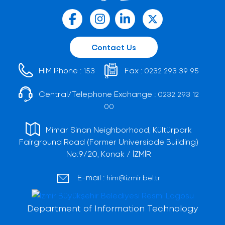
Contact Us
HIM Phone :
Fax :
153
0232 293 39 95
Central/Telephone Exchange :
0232 293 12
00
Mimar Sinan Neighborhood, Kültürpark
Fairground Road (Former Universiade Building)
No:9/20, Konak / İZMİR
E-mail :
him@izmir.bel.tr
Department of Information Technology