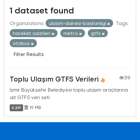
1 dataset found
Organizations:
ulasim-dairesi-baskanligi
Tags:
hareket saatleri
metro
gtfs
otobüs
Filter Results
Toplu Ulaşım GTFS Verileri
39
İzmir Büyükşehir Belediyesi toplu ulaşım araçlarına
ait GTFS veri seti
19 MB
5 ZIP