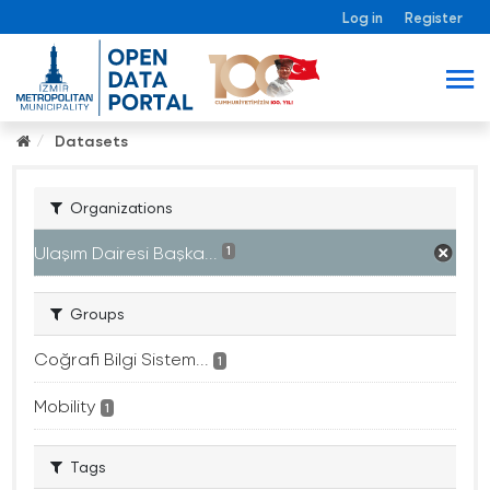
Log in
Register
Datasets
Organizations
Ulaşım Dairesi Başka...
1
Groups
Coğrafi Bilgi Sistem...
1
Mobility
1
Tags