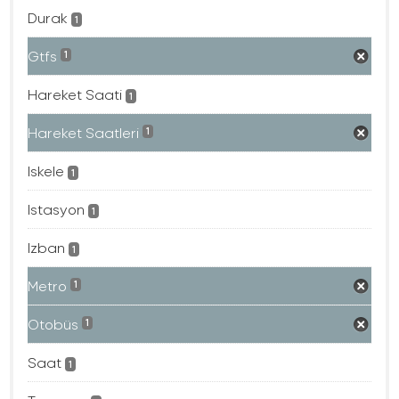
Durak
1
Gtfs
1
Hareket Saati
1
Hareket Saatleri
1
Iskele
1
Istasyon
1
Izban
1
Metro
1
Otobüs
1
Saat
1