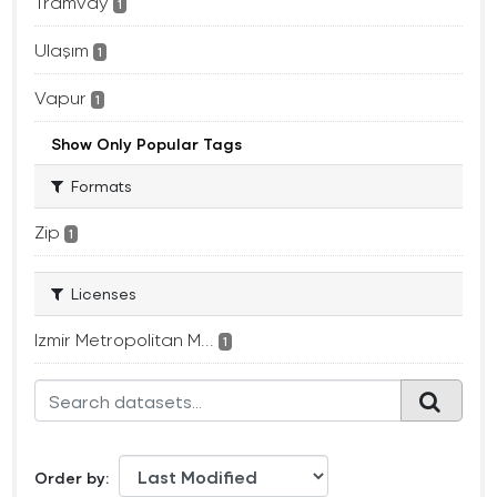
Tramvay
1
Ulaşım
1
Vapur
1
Show Only Popular Tags
Formats
Zip
1
Licenses
Izmir Metropolitan M...
1
Order by