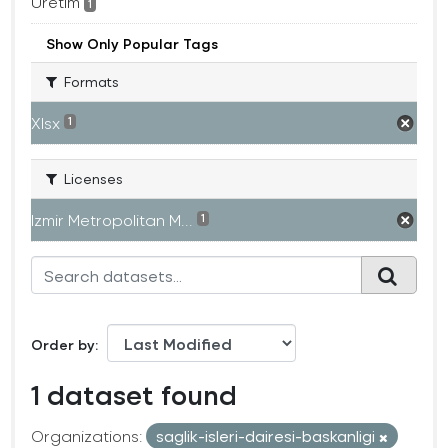
Üretim
1
Show Only Popular Tags
Formats
Xlsx
1
Licenses
Izmir Metropolitan M...
1
Order by
1 dataset found
Organizations:
saglik-isleri-dairesi-baskanligi