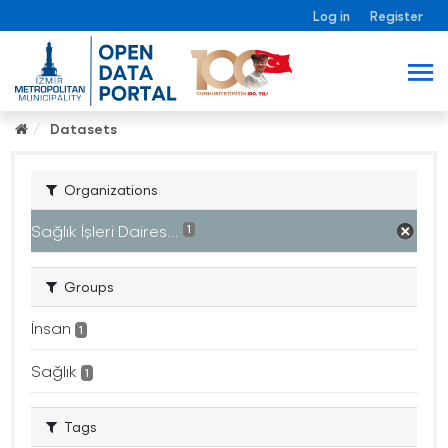
Log in
Register
Datasets
Organizations
Sağlık İşleri Daires...
1
Groups
İnsan
1
Sağlık
1
Tags