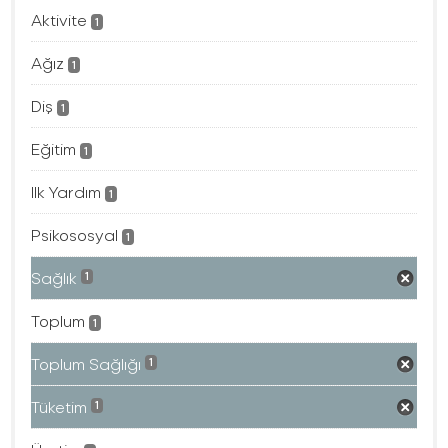
Aktivite
1
Ağız
1
Diş
1
Eğitim
1
Ilk Yardım
1
Psikososyal
1
Sağlık
1
Toplum
1
Toplum Sağlığı
1
Tüketim
1