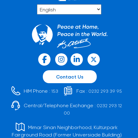
Contact Us
HIM Phone :
Fax :
153
0232 293 39 95
Central/Telephone Exchange :
0232 293 12
00
Mimar Sinan Neighborhood, Kültürpark
Fairground Road (Former Universiade Building)