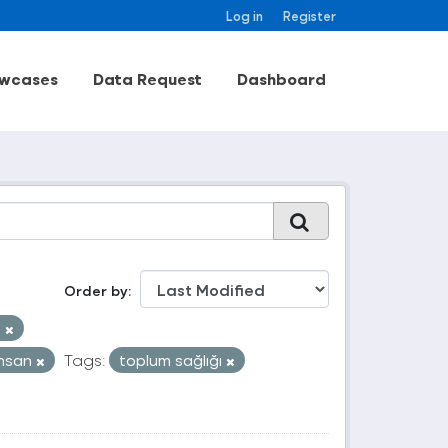
Log in
Register
wcases
Data Request
Dashboard
Order by
X
insan
Tags:
toplum sağlığı