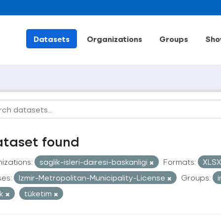
Datasets
Organizations
Groups
Sho
ataset found
izations:
saglik-isleri-dairesi-baskanligi
Formats:
XLS
ses:
Izmir-Metropolitan-Municipality-License
Groups:
ık
tüketim