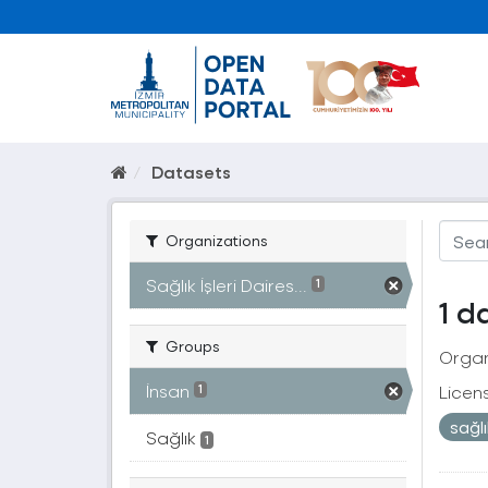
Datasets
Organizations
Sağlık İşleri Daires...
1
1 d
Groups
Organ
İnsan
Licen
1
sağl
Sağlık
1