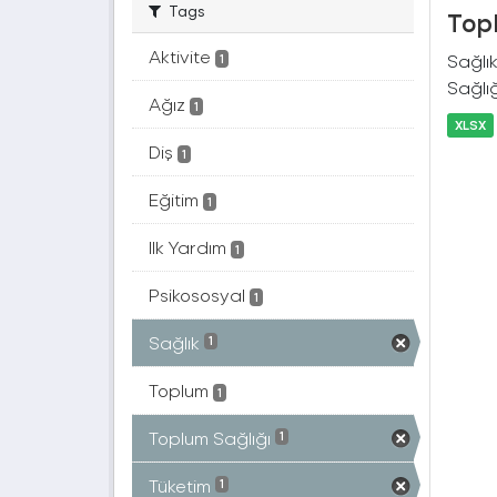
Tags
Topl
Aktivite
Sağlık
1
Sağlığ
Ağız
1
XLSX
Diş
1
Eğitim
1
Ilk Yardım
1
Psikososyal
1
Sağlık
1
Toplum
1
Toplum Sağlığı
1
Tüketim
1