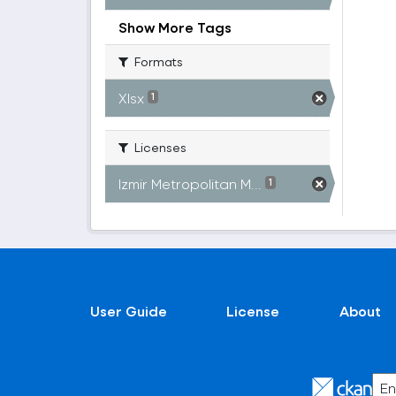
Show More Tags
Formats
Xlsx
1
Licenses
Izmir Metropolitan M...
1
User Guide
License
About