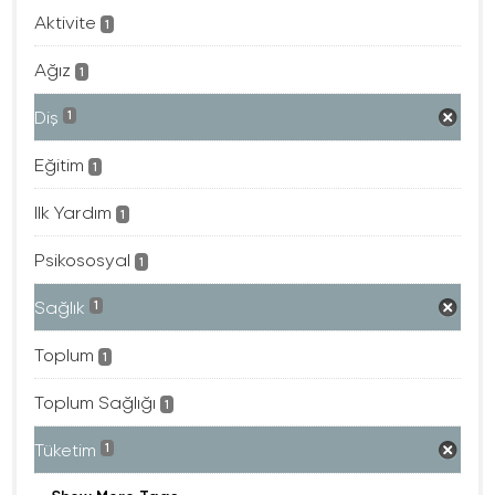
Aktivite
1
Ağız
1
Diş
1
Eğitim
1
Ilk Yardım
1
Psikososyal
1
Sağlık
1
Toplum
1
Toplum Sağlığı
1
Tüketim
1