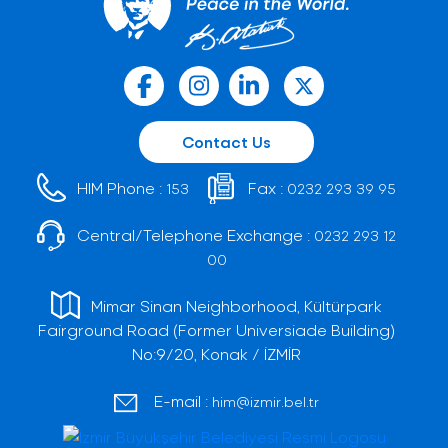
Contact Us
HIM Phone :
Fax :
153
0232 293 39 95
Central/Telephone Exchange :
0232 293 12
00
Mimar Sinan Neighborhood, Kültürpark
Fairground Road (Former Universiade Building)
No:9/20, Konak / İZMİR
E-mail :
him@izmir.bel.tr