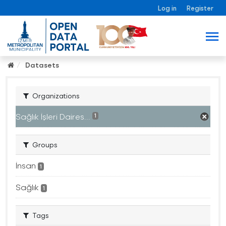
Log in
Register
Datasets
Organizations
Sağlık İşleri Daires...
1
Groups
İnsan
1
Sağlık
1
Tags