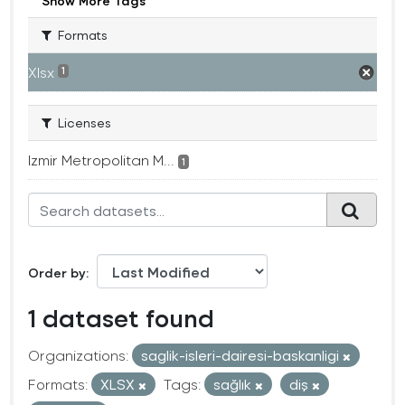
Show More Tags
Formats
Xlsx
1
Licenses
Izmir Metropolitan M...
1
Order by
1 dataset found
Organizations:
saglik-isleri-dairesi-baskanligi
Formats:
XLSX
Tags:
sağlık
diş