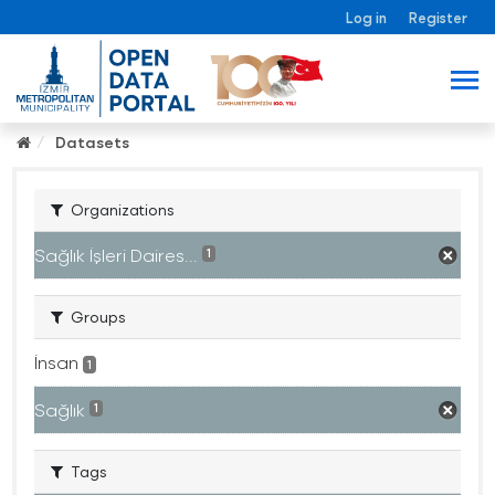
Log in
Register
Datasets
Organizations
Sağlık İşleri Daires...
1
Groups
İnsan
1
Sağlık
1
Tags