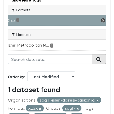
Show More Tags
Formats
Xlsx
1
Licenses
Izmir Metropolitan M...
1
Order by
1 dataset found
Organizations:
saglik-isleri-dairesi-baskanligi
Formats:
XLSX
Groups:
saglik
Tags: