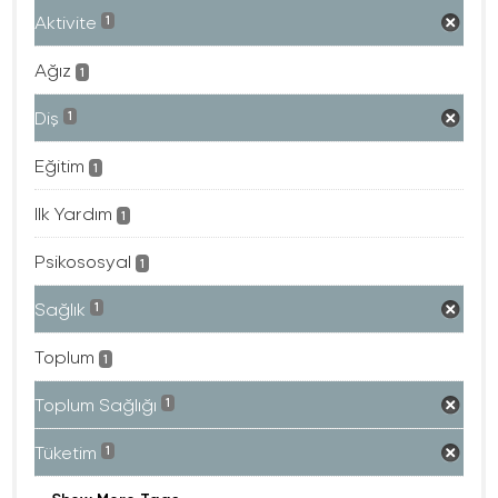
Aktivite
1
Ağız
1
Diş
1
Eğitim
1
Ilk Yardım
1
Psikososyal
1
Sağlık
1
Toplum
1
Toplum Sağlığı
1
Tüketim
1