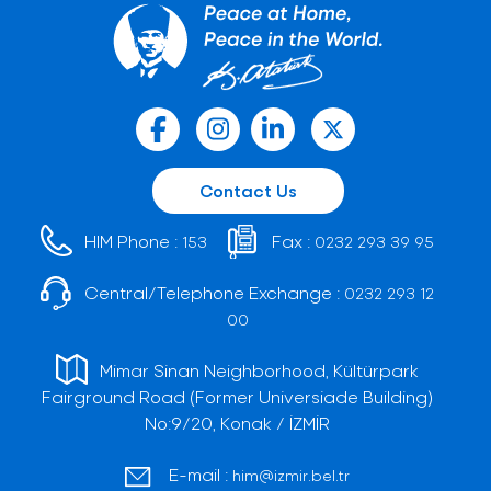
Contact Us
HIM Phone :
Fax :
153
0232 293 39 95
Central/Telephone Exchange :
0232 293 12
00
Mimar Sinan Neighborhood, Kültürpark
Fairground Road (Former Universiade Building)
No:9/20, Konak / İZMİR
E-mail :
him@izmir.bel.tr